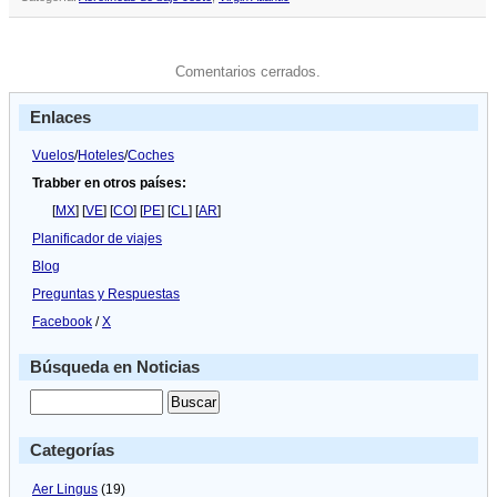
Comentarios cerrados.
Enlaces
Vuelos
/
Hoteles
/
Coches
Trabber en otros países:
[
MX
] [
VE
] [
CO
] [
PE
] [
CL
] [
AR
]
Planificador de viajes
Blog
Preguntas y Respuestas
Facebook
/
X
Búsqueda en Noticias
Categorías
Aer Lingus
(19)