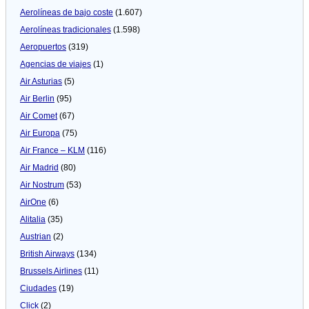
Aerolíneas de bajo coste
(1.607)
Aerolíneas tradicionales
(1.598)
Aeropuertos
(319)
Agencias de viajes
(1)
Air Asturias
(5)
Air Berlin
(95)
Air Comet
(67)
Air Europa
(75)
Air France – KLM
(116)
Air Madrid
(80)
Air Nostrum
(53)
AirOne
(6)
Alitalia
(35)
Austrian
(2)
British Airways
(134)
Brussels Airlines
(11)
Ciudades
(19)
Click
(2)