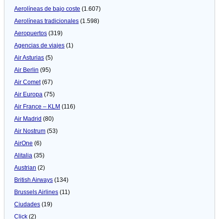
Aerolíneas de bajo coste
(1.607)
Aerolíneas tradicionales
(1.598)
Aeropuertos
(319)
Agencias de viajes
(1)
Air Asturias
(5)
Air Berlin
(95)
Air Comet
(67)
Air Europa
(75)
Air France – KLM
(116)
Air Madrid
(80)
Air Nostrum
(53)
AirOne
(6)
Alitalia
(35)
Austrian
(2)
British Airways
(134)
Brussels Airlines
(11)
Ciudades
(19)
Click
(2)