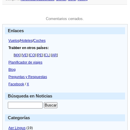
Comentarios cerrados.
Enlaces
Vuelos
/
Hoteles
/
Coches
Trabber en otros países:
[
MX
] [
VE
] [
CO
] [
PE
] [
CL
] [
AR
]
Planificador de viajes
Blog
Preguntas y Respuestas
Facebook
/
X
Búsqueda en Noticias
Categorías
Aer Lingus
(19)