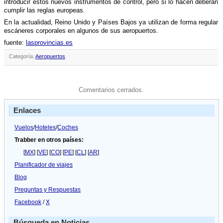
introducir estos nuevos instrumentos de control, pero si lo hacen deberán
cumplir las reglas europeas.
En la actualidad, Reino Unido y Paí­ses Bajos ya utilizan de forma regular
escáneres corporales en algunos de sus aeropuertos.
fuente:
lasprovincias.es
Categoría:
Aeropuertos
Comentarios cerrados.
Enlaces
Vuelos
/
Hoteles
/
Coches
Trabber en otros países:
[
MX
] [
VE
] [
CO
] [
PE
] [
CL
] [
AR
]
Planificador de viajes
Blog
Preguntas y Respuestas
Facebook
/
X
Búsqueda en Noticias