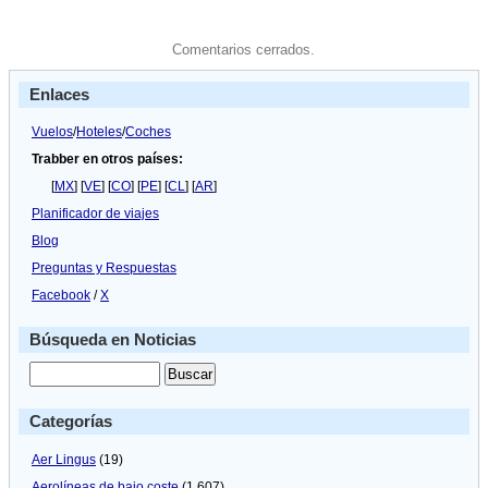
Comentarios cerrados.
Enlaces
Vuelos
/
Hoteles
/
Coches
Trabber en otros países:
[
MX
] [
VE
] [
CO
] [
PE
] [
CL
] [
AR
]
Planificador de viajes
Blog
Preguntas y Respuestas
Facebook
/
X
Búsqueda en Noticias
Categorías
Aer Lingus
(19)
Aerolíneas de bajo coste
(1.607)