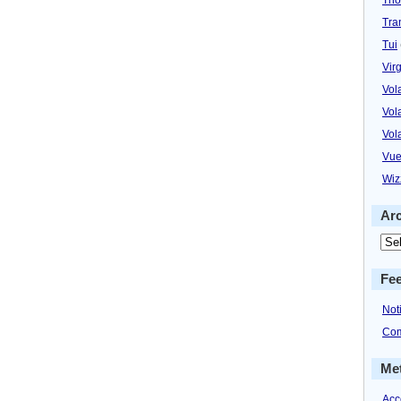
Tra
Tui
Virg
Vol
Vol
Vol
Vue
Wiz
Ar
Fe
Not
Com
Me
Acc