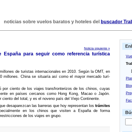
noticias sobre vuelos baratos y hoteles del
buscador Tra
En
Noticia siguiente »
 España para seguir como referencia turí­stica
Vue
Tra
[
millones de turistas internacionales en 2010. Según la OMT, en
 millones. China se situarí­a así­ como el mayor mercado turí­
Pla
Blo
 por ciento de los viajes transfronterizos de los chinos, cuyas
Pre
amente en paí­ses cercanos como Hong Kong, Macao o Japón.
ciento del total, y es el noveno paí­s del Viejo Continente.
Fac
que desaparezcan las barreras que hoy representan los
trámites
especialmente en los chinos que visiten a España de forma
Bús
 restricciones de los viajes en grupo.