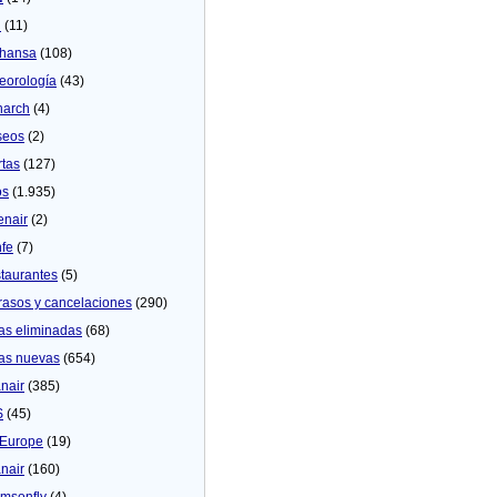
U
(11)
thansa
(108)
eorologí­a
(43)
arch
(4)
seos
(2)
rtas
(127)
os
(1.935)
enair
(2)
fe
(7)
taurantes
(5)
rasos y cancelaciones
(290)
as eliminadas
(68)
as nuevas
(654)
nair
(385)
S
(45)
Europe
(19)
nair
(160)
msonfly
(4)