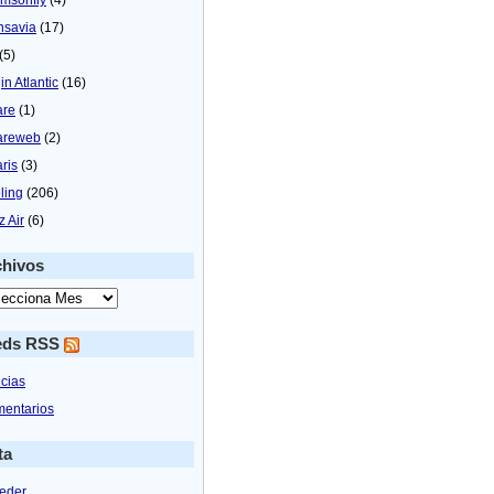
nsavia
(17)
(5)
in Atlantic
(16)
are
(1)
areweb
(2)
aris
(3)
ling
(206)
z Air
(6)
chivos
eds RSS
icias
entarios
ta
eder