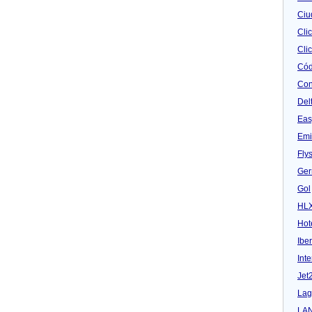
Ciu
Cli
Clic
Cód
Con
Del
Eas
Emi
Fly
Ger
Gol
HL
Hot
Iber
Inte
Jet
Lag
LA