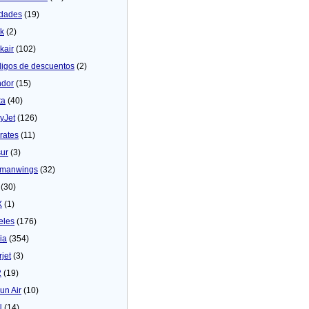
dades
(19)
ck
(2)
kair
(102)
igos de descuentos
(2)
dor
(15)
ta
(40)
yJet
(126)
rates
(11)
sur
(3)
manwings
(32)
(30)
X
(1)
eles
(176)
ia
(354)
rjet
(3)
2
(19)
un Air
(10)
N
(14)