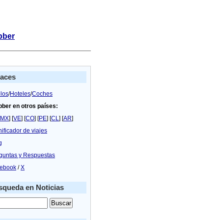
bber
laces
los
/
Hoteles
/
Coches
bber en otros países:
MX
] [
VE
] [
CO
] [
PE
] [
CL
] [
AR
]
nificador de viajes
g
guntas y Respuestas
ebook
/
X
queda en Noticias