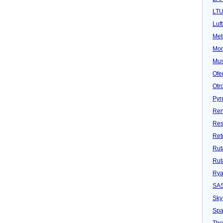
LT
Luf
Met
Mon
Mu
Ofe
Otr
Pyr
Ren
Res
Ret
Rut
Rut
Rya
SA
Sky
Spa
Tho