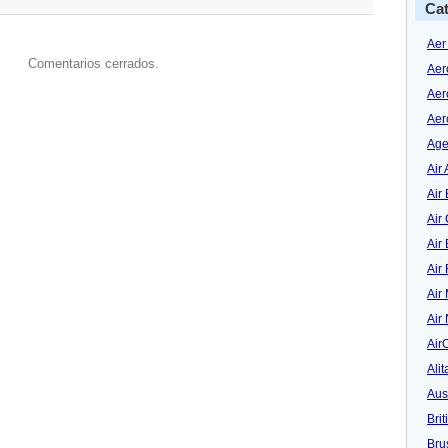
Cat
Aer
Comentarios cerrados.
Aer
Aer
Aer
Age
Air 
Air 
Air
Air
Air
Air
Air
Air
Alit
Aus
Bri
Bru