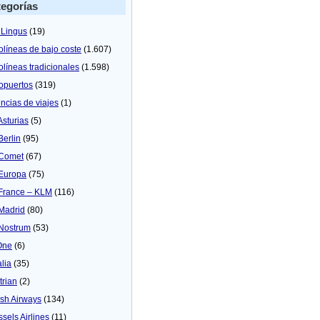
egorías
 Lingus
(19)
olíneas de bajo coste
(1.607)
olíneas tradicionales
(1.598)
opuertos
(319)
ncias de viajes
(1)
Asturias
(5)
Berlin
(95)
 Comet
(67)
 Europa
(75)
 France – KLM
(116)
 Madrid
(80)
 Nostrum
(53)
One
(6)
alia
(35)
trian
(2)
tish Airways
(134)
ssels Airlines
(11)