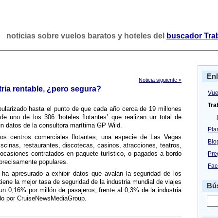
noticias sobre vuelos baratos y hoteles del
buscador Tra
En
Noticia siguiente »
ria rentable, ¿pero segura?
Vue
Tra
ularizado hasta el punto de que cada año cerca de 19 millones
 uno de los 306 ‘hoteles flotantes’ que realizan un total de
[
n datos de la consultora marí­tima GP Wild.
Pla
os centros comerciales flotantes, una especie de Las Vegas
Blo
scinas, restaurantes, discotecas, casinos, atracciones, teatros,
casiones contratados en paquete turí­stico, o pagados a bordo
Pre
 precisamente populares.
Fac
e ha apresurado a exhibir datos que avalan la seguridad de los
tiene la mejor tasa de seguridad de la industria mundial de viajes
Bús
un 0,16% por millón de pasajeros, frente al 0,3% de la industria
ado por CruiseNewsMediaGroup.