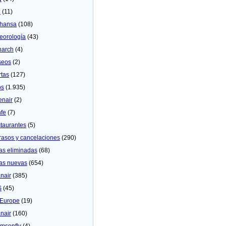
U
(11)
thansa
(108)
eorologí­a
(43)
arch
(4)
seos
(2)
rtas
(127)
os
(1.935)
enair
(2)
fe
(7)
taurantes
(5)
rasos y cancelaciones
(290)
as eliminadas
(68)
as nuevas
(654)
nair
(385)
S
(45)
Europe
(19)
nair
(160)
msonfly
(4)