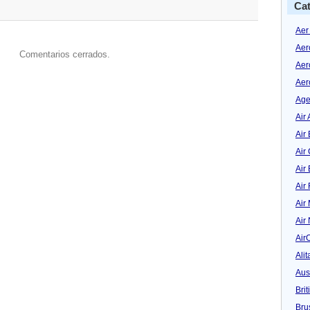
Cat
Aer
Aer
Comentarios cerrados.
Aer
Aer
Age
Air 
Air 
Air
Air
Air
Air
Air
Air
Alit
Aus
Bri
Bru