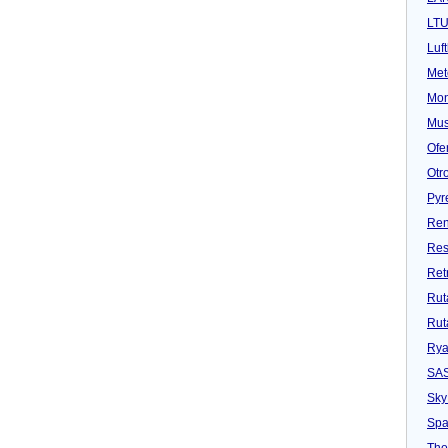
LT
Luf
Met
Mon
Mu
Ofe
Otr
Pyr
Ren
Res
Ret
Rut
Rut
Rya
SA
Sky
Spa
Tho