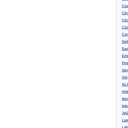
Ciu
Cli
Clic
Cód
Con
Del
Eas
Emi
Fly
Ger
Gol
HL
Hot
Iber
Inte
Jet
Lag
LA