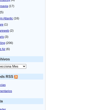
nsavia
(17)
(5)
in Atlantic
(16)
are
(1)
areweb
(2)
aris
(3)
ling
(206)
z Air
(6)
chivos
eds RSS
icias
entarios
ta
eder