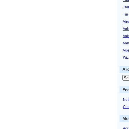
Tra
Tui
Virg
Vol
Vol
Vol
Vue
Wiz
Ar
Fe
Not
Com
Me
Acc