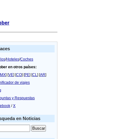
bber
laces
los
/
Hoteles
/
Coches
bber en otros países:
MX
] [
VE
] [
CO
] [
PE
] [
CL
] [
AR
]
nificador de viajes
g
guntas y Respuestas
ebook
/
X
queda en Noticias