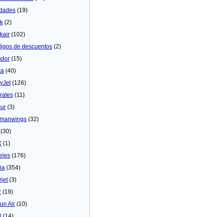
dades
(19)
ck
(2)
kair
(102)
igos de descuentos
(2)
dor
(15)
ta
(40)
yJet
(126)
rates
(11)
sur
(3)
manwings
(32)
(30)
X
(1)
eles
(176)
ia
(354)
rjet
(3)
2
(19)
un Air
(10)
N
(14)