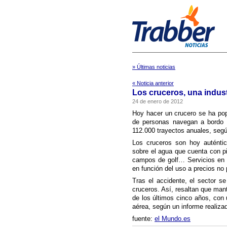
» Últimas noticias
« Noticia anterior
Los cruceros, una indust
24 de enero de 2012
Hoy hacer un crucero se ha pop
de personas navegan a bordo de
112.000 trayectos anuales, segú
Los cruceros son hoy auténtic
sobre el agua que cuenta con pi
campos de golf… Servicios en o
en función del uso a precios no
Tras el accidente, el sector s
cruceros. Así­, resaltan que man
de los últimos cinco años, con 
aérea, según un informe realiz
fuente:
el Mundo.es