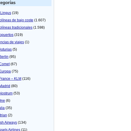
egorías
 Lingus
(19)
olíneas de bajo coste
(1.607)
olíneas tradicionales
(1.598)
opuertos
(319)
ncias de viajes
(1)
Asturias
(5)
Berlin
(95)
 Comet
(67)
 Europa
(75)
 France – KLM
(116)
 Madrid
(80)
 Nostrum
(53)
One
(6)
alia
(35)
trian
(2)
tish Airways
(134)
ssels Airlines
(11)