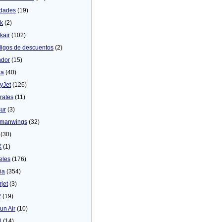
dades
(19)
ck
(2)
kair
(102)
igos de descuentos
(2)
dor
(15)
ta
(40)
yJet
(126)
rates
(11)
sur
(3)
manwings
(32)
(30)
X
(1)
eles
(176)
ia
(354)
rjet
(3)
2
(19)
un Air
(10)
N
(14)