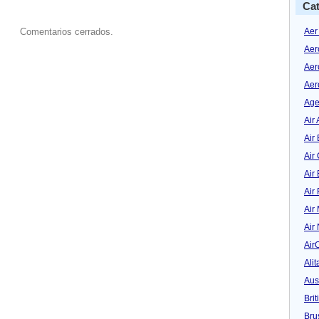
Cat
Aer
Comentarios cerrados.
Aer
Aer
Aer
Age
Air 
Air 
Air
Air
Air
Air
Air
Air
Alit
Aus
Bri
Bru