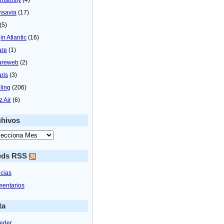
nsavia
(17)
(5)
in Atlantic
(16)
are
(1)
areweb
(2)
aris
(3)
ling
(206)
z Air
(6)
chivos
eds RSS
icias
entarios
ta
eder