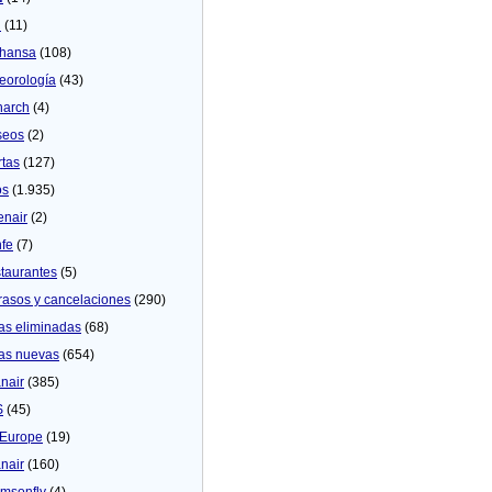
U
(11)
thansa
(108)
eorologí­a
(43)
arch
(4)
seos
(2)
rtas
(127)
os
(1.935)
enair
(2)
fe
(7)
taurantes
(5)
rasos y cancelaciones
(290)
as eliminadas
(68)
as nuevas
(654)
nair
(385)
S
(45)
Europe
(19)
nair
(160)
msonfly
(4)