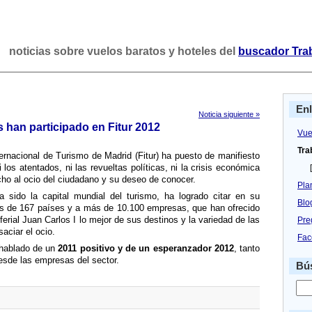
noticias sobre vuelos baratos y hoteles del
buscador Tra
En
Noticia siguiente »
 han participado en Fitur 2012
Vue
Tra
ternacional de Turismo de Madrid (Fitur) ha puesto de manifiesto
los atentados, ni las revueltas polí­ticas, ni la crisis económica
[
ho al ocio del ciudadano y su deseo de conocer.
Pla
sido la capital mundial del turismo, ha logrado citar en su
Blo
s de 167 paí­ses y a más de 10.100 empresas, que han ofrecido
ferial Juan Carlos I lo mejor de sus destinos y la variedad de las
Pre
aciar el ocio.
Fac
 hablado de un
2011 positivo y de un esperanzador 2012
, tanto
esde las empresas del sector.
Bús