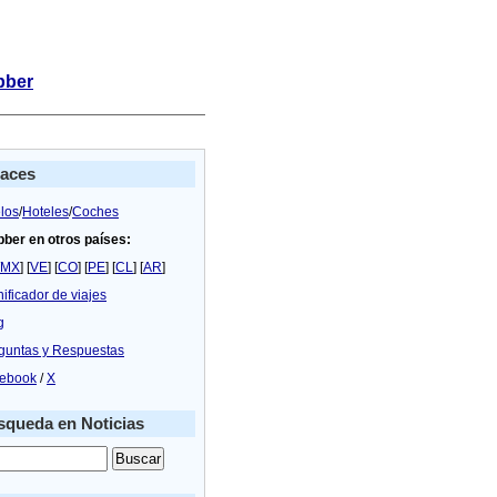
bber
laces
los
/
Hoteles
/
Coches
bber en otros países:
MX
] [
VE
] [
CO
] [
PE
] [
CL
] [
AR
]
nificador de viajes
g
guntas y Respuestas
ebook
/
X
queda en Noticias