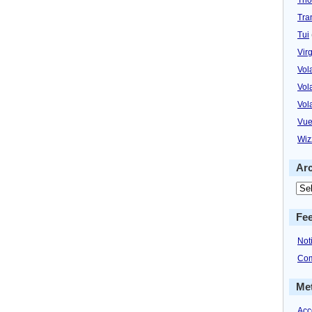
Tra
Tui
Virg
Vol
Vol
Vol
Vue
Wiz
Ar
Fe
Not
Com
Me
Acc