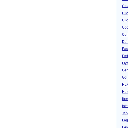
Ciu
Cli
Clic
Cód
Con
Del
Eas
Emi
Fly
Ger
Gol
HL
Hot
Iber
Inte
Jet
Lag
LA