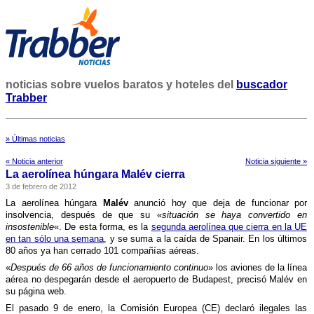
noticias sobre vuelos baratos y hoteles del
buscador
Trabber
» Últimas noticias
« Noticia anterior
Noticia siguiente »
La aerolí­nea húngara Malév cierra
3 de febrero de 2012
La aerolí­nea húngara
Malév
anunció hoy que deja de funcionar por
insolvencia, después de que su «
situación se haya convertido en
insostenible
«. De esta forma, es la
segunda aerolí­nea que cierra en la UE
en tan sólo una semana
, y se suma a la caí­da de Spanair. En los últimos
80 años ya han cerrado 101 compañí­as aéreas.
«
Después de 66 años de funcionamiento continuo
» los aviones de la lí­nea
aérea no despegarán desde el aeropuerto de Budapest, precisó Malév en
su página web.
El pasado 9 de enero, la Comisión Europea (CE) declaró ilegales las