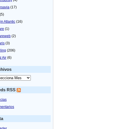
nsavia
(17)
(5)
in Atlantic
(16)
are
(1)
areweb
(2)
aris
(3)
ling
(206)
z Air
(6)
chivos
eds RSS
icias
entarios
ta
eder