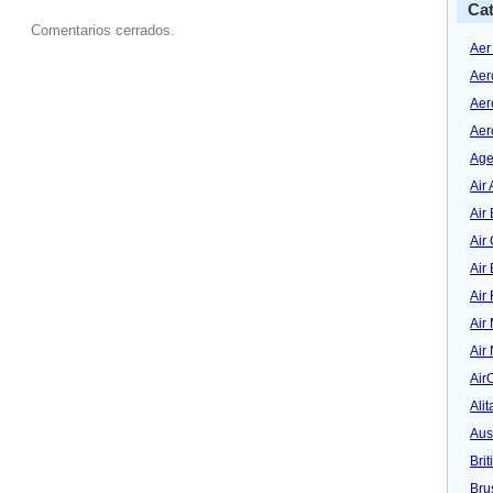
Cat
Comentarios cerrados.
Aer
Aer
Aer
Aer
Age
Air 
Air 
Air
Air
Air
Air
Air
Air
Alit
Aus
Bri
Bru