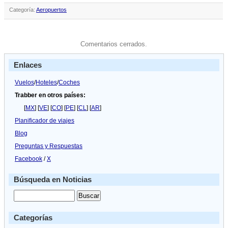
Categoría:
Aeropuertos
Comentarios cerrados.
Enlaces
Vuelos
/
Hoteles
/
Coches
Trabber en otros países:
[
MX
] [
VE
] [
CO
] [
PE
] [
CL
] [
AR
]
Planificador de viajes
Blog
Preguntas y Respuestas
Facebook
/
X
Búsqueda en Noticias
Categorías