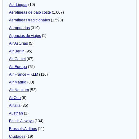
Aer Lingus
(19)
Aerolíneas de bajo coste
(1.607)
Aerolíneas tradicionales
(1.598)
Aeropuertos
(319)
Agencias de viajes
(1)
Air Asturias
(5)
Air Berlin
(95)
Air Comet
(67)
Air Europa
(75)
Air France – KLM
(116)
Air Madrid
(80)
Air Nostrum
(53)
AirOne
(6)
Alitalia
(35)
Austrian
(2)
British Airways
(134)
Brussels Airlines
(11)
Ciudades
(19)