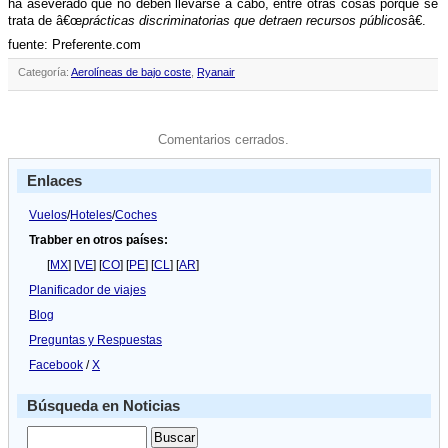
ha aseverado que no deben llevarse a cabo, entre otras cosas porque se
trata de â€œ
prácticas discriminatorias que detraen recursos públicos
â€.
fuente: Preferente.com
Categoría:
Aerolíneas de bajo coste
,
Ryanair
Comentarios cerrados.
Enlaces
Vuelos
/
Hoteles
/
Coches
Trabber en otros países:
[
MX
] [
VE
] [
CO
] [
PE
] [
CL
] [
AR
]
Planificador de viajes
Blog
Preguntas y Respuestas
Facebook
/
X
Búsqueda en Noticias