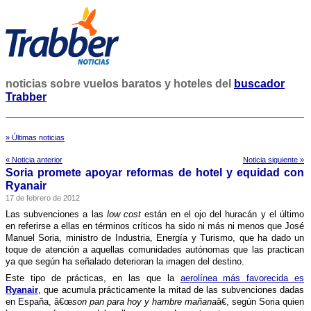
noticias sobre vuelos baratos y hoteles del
buscador
Trabber
» Últimas noticias
« Noticia anterior
Noticia siguiente »
Soria promete apoyar reformas de hotel y equidad con
Ryanair
17 de febrero de 2012
Las subvenciones a las
low cost
están en el ojo del huracán y el último
en referirse a ellas en términos crí­ticos ha sido ni más ni menos que José
Manuel Soria, ministro de Industria, Energí­a y Turismo, que ha dado un
toque de atención a aquellas comunidades autónomas que las practican
ya que según ha señalado deterioran la imagen del destino.
Este tipo de prácticas, en las que la
aerolí­nea más favorecida es
Ryanair
, que acumula prácticamente la mitad de las subvenciones dadas
en España, â€œ
son pan para hoy y hambre mañana
â€, según Soria quien