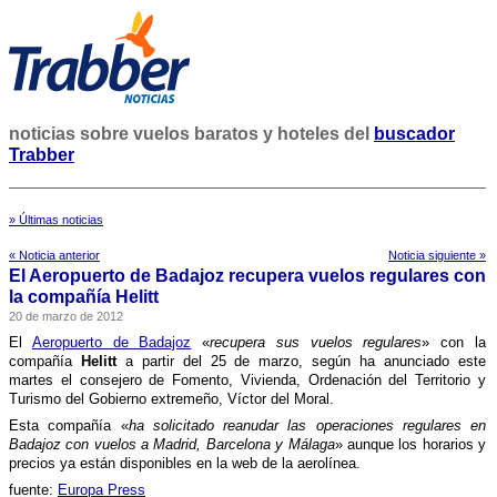
noticias sobre vuelos baratos y hoteles del
buscador
Trabber
» Últimas noticias
« Noticia anterior
Noticia siguiente »
El Aeropuerto de Badajoz recupera vuelos regulares con
la compañí­a Helitt
20 de marzo de 2012
El
Aeropuerto de Badajoz
«
recupera sus vuelos regulares
» con la
compañí­a
Helitt
a partir del 25 de marzo, según ha anunciado este
martes el consejero de Fomento, Vivienda, Ordenación del Territorio y
Turismo del Gobierno extremeño, Ví­ctor del Moral.
Esta compañí­a «
ha solicitado reanudar las operaciones regulares en
Badajoz
con vuelos a Madrid, Barcelona y Málaga
» aunque los horarios y
precios ya están disponibles en la web de la aerolí­nea.
fuente:
Europa Press