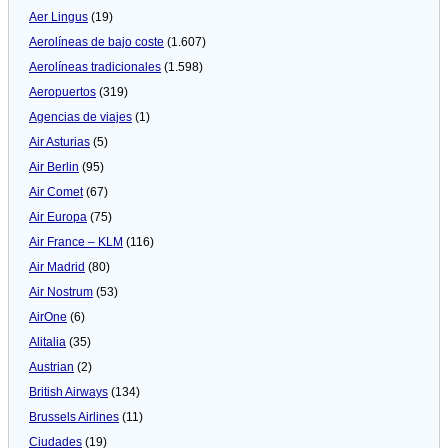
Aer Lingus
(19)
Aerolíneas de bajo coste
(1.607)
Aerolíneas tradicionales
(1.598)
Aeropuertos
(319)
Agencias de viajes
(1)
Air Asturias
(5)
Air Berlin
(95)
Air Comet
(67)
Air Europa
(75)
Air France – KLM
(116)
Air Madrid
(80)
Air Nostrum
(53)
AirOne
(6)
Alitalia
(35)
Austrian
(2)
British Airways
(134)
Brussels Airlines
(11)
Ciudades
(19)