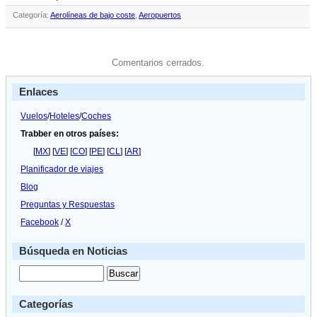
Categoría:
Aerolíneas de bajo coste
,
Aeropuertos
Comentarios cerrados.
Enlaces
Vuelos
/
Hoteles
/
Coches
Trabber en otros países:
[
MX
] [
VE
] [
CO
] [
PE
] [
CL
] [
AR
]
Planificador de viajes
Blog
Preguntas y Respuestas
Facebook
/
X
Búsqueda en Noticias
Categorías