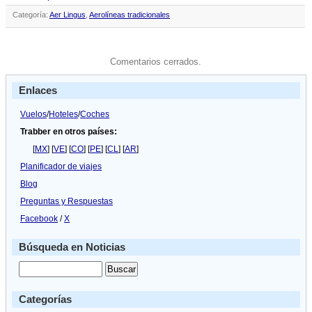
Categoría:
Aer Lingus
,
Aerolíneas tradicionales
Comentarios cerrados.
Enlaces
Vuelos
/
Hoteles
/
Coches
Trabber en otros países:
[
MX
] [
VE
] [
CO
] [
PE
] [
CL
] [
AR
]
Planificador de viajes
Blog
Preguntas y Respuestas
Facebook
/
X
Búsqueda en Noticias
Categorías