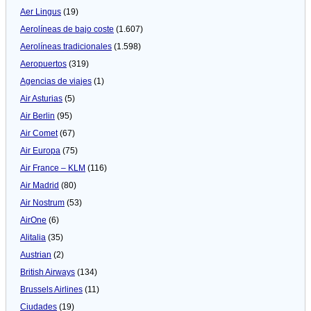
Aer Lingus
(19)
Aerolíneas de bajo coste
(1.607)
Aerolíneas tradicionales
(1.598)
Aeropuertos
(319)
Agencias de viajes
(1)
Air Asturias
(5)
Air Berlin
(95)
Air Comet
(67)
Air Europa
(75)
Air France – KLM
(116)
Air Madrid
(80)
Air Nostrum
(53)
AirOne
(6)
Alitalia
(35)
Austrian
(2)
British Airways
(134)
Brussels Airlines
(11)
Ciudades
(19)