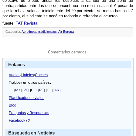
colectivo de pilotos anular los despidos a cambio de una serie de
contrapartidas entre las que se encontraba una rebaja salarial. A pesar de
que la rebaja salarial, inicialmente del 20 por ciento, se redujo hasta el 7
por ciento, el sindicato se negó en redondo a refrendar el acuerdo.
fuente:
TAT Revista
Categoría:
Aerolíneas tradicionales
,
Air Europa
Comentarios cerrados.
Enlaces
Vuelos
/
Hoteles
/
Coches
Trabber en otros países:
[
MX
] [
VE
] [
CO
] [
PE
] [
CL
] [
AR
]
Planificador de viajes
Blog
Preguntas y Respuestas
Facebook
/
X
Búsqueda en Noticias