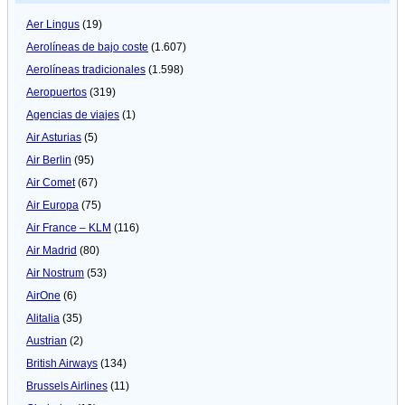
Aer Lingus
(19)
Aerolíneas de bajo coste
(1.607)
Aerolíneas tradicionales
(1.598)
Aeropuertos
(319)
Agencias de viajes
(1)
Air Asturias
(5)
Air Berlin
(95)
Air Comet
(67)
Air Europa
(75)
Air France – KLM
(116)
Air Madrid
(80)
Air Nostrum
(53)
AirOne
(6)
Alitalia
(35)
Austrian
(2)
British Airways
(134)
Brussels Airlines
(11)