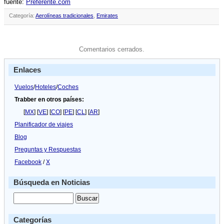
fuente:
Preferente.com
Categoría:
Aerolíneas tradicionales
,
Emirates
Comentarios cerrados.
Enlaces
Vuelos
/
Hoteles
/
Coches
Trabber en otros países:
[
MX
] [
VE
] [
CO
] [
PE
] [
CL
] [
AR
]
Planificador de viajes
Blog
Preguntas y Respuestas
Facebook
/
X
Búsqueda en Noticias
Categorías