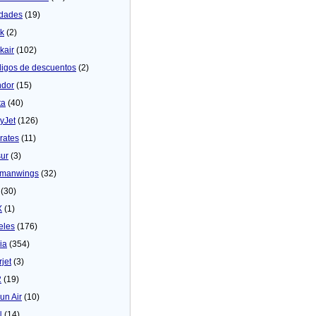
dades
(19)
ck
(2)
kair
(102)
igos de descuentos
(2)
dor
(15)
ta
(40)
yJet
(126)
rates
(11)
sur
(3)
manwings
(32)
(30)
X
(1)
eles
(176)
ia
(354)
rjet
(3)
2
(19)
un Air
(10)
N
(14)