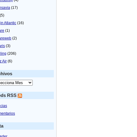
nsavia
(17)
(5)
in Atlantic
(16)
are
(1)
areweb
(2)
aris
(3)
ling
(206)
z Air
(6)
chivos
eds RSS
icias
entarios
ta
eder