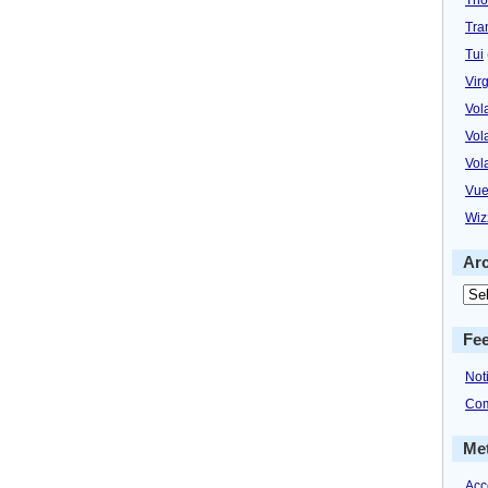
Tra
Tui
Virg
Vol
Vol
Vol
Vue
Wiz
Ar
Fe
Not
Com
Me
Acc