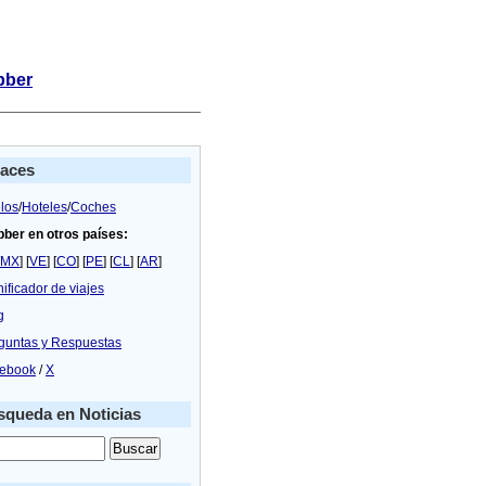
bber
laces
los
/
Hoteles
/
Coches
bber en otros países:
MX
] [
VE
] [
CO
] [
PE
] [
CL
] [
AR
]
nificador de viajes
g
guntas y Respuestas
ebook
/
X
queda en Noticias