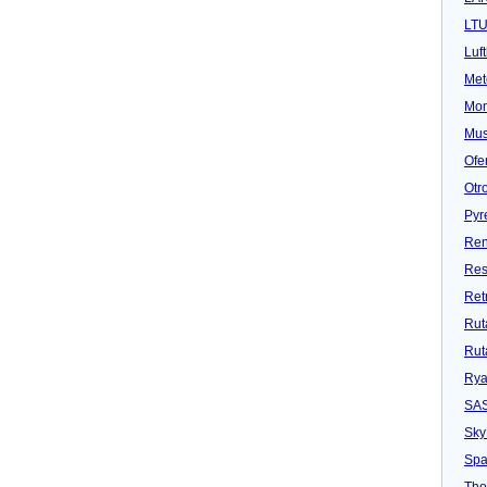
LT
Luf
Met
Mon
Mu
Ofe
Otr
Pyr
Ren
Res
Ret
Rut
Rut
Rya
SA
Sky
Spa
Tho