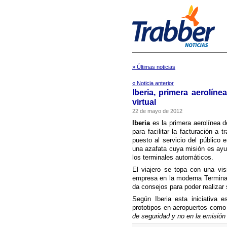
» Últimas noticias
« Noticia anterior
Iberia, primera aerolí­n
virtual
22 de mayo de 2012
Iberia
es la primera aerolí­nea 
para facilitar la facturación a
puesto al servicio del público 
una azafata cuya misión es ayud
los terminales automáticos.
El viajero se topa con una visi
empresa en la moderna Terminal 
da consejos para poder realizar 
Según Iberia esta iniciativa e
prototipos en aeropuertos como 
de seguridad y no en la emisión 