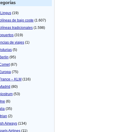
egorías
 Lingus
(19)
olíneas de bajo coste
(1.607)
olíneas tradicionales
(1.598)
opuertos
(319)
ncias de viajes
(1)
Asturias
(5)
Berlin
(95)
 Comet
(67)
 Europa
(75)
 France – KLM
(116)
 Madrid
(80)
 Nostrum
(53)
One
(6)
alia
(35)
trian
(2)
tish Airways
(134)
ssels Airlines
(11)