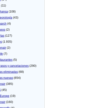
U
(11)
thansa
(108)
eorologí­a
(43)
arch
(4)
seos
(2)
rtas
(127)
os
(1.935)
enair
(2)
fe
(7)
taurantes
(5)
rasos y cancelaciones
(290)
as eliminadas
(68)
as nuevas
(654)
nair
(385)
S
(45)
Europe
(19)
nair
(160)
msonfly
(4)