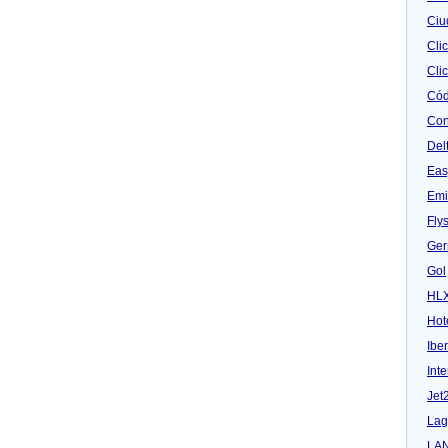
Ciu
Cli
Clic
Cód
Con
Del
Eas
Emi
Fly
Ger
Gol
HL
Hot
Iber
Inte
Jet
Lag
LA