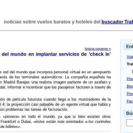
noticias sobre vuelos baratos y hoteles del
buscador Tra
En
Noticia siguiente »
ea del mundo en implantar servicios de ‘check in’
Vue
Tra
[
de red del mundo que incorpora personal virtual en un aeropuerto
 través de los terminales automáticos. La compañí­a española ha
Pla
en Madrid Barajas una realista imagen parlante de un azafato y
Blo
ar, informar e incentivar que los pasajeros facturen a través de
Pre
ón de pelí­cula futurista cuando llega a los mostradores de la
Fac
4: la proyección casi palpable de un agente virtual que habla y
sin problemas las tareas de facturación.
Bús
s «
pionera
» en todo el mundo, ya que si bien existen otros
Frankfurt o Dubai, «
éstos están más orientados a los controles
de billetes
«.