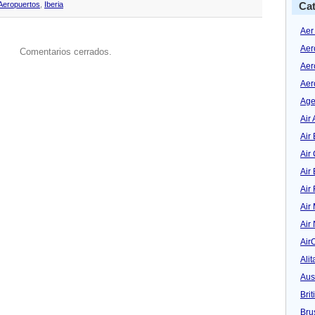
Aeropuertos
,
Iberia
Cat
Aer
Aer
Comentarios cerrados.
Aer
Aer
Age
Air 
Air 
Air
Air
Air
Air
Air
Air
Alit
Aus
Bri
Bru