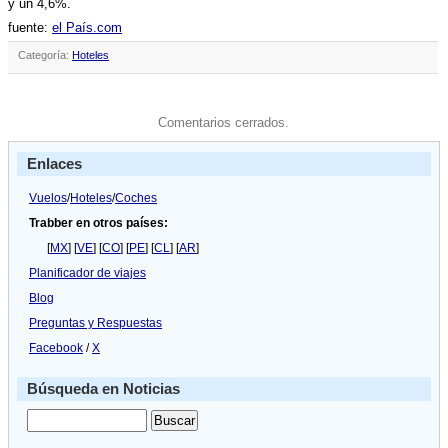
y un 4,6%.
fuente:
el Paí­s.com
Categoría:
Hoteles
Comentarios cerrados.
Enlaces
Vuelos
/
Hoteles
/
Coches
Trabber en otros países:
[
MX
] [
VE
] [
CO
] [
PE
] [
CL
] [
AR
]
Planificador de viajes
Blog
Preguntas y Respuestas
Facebook
/
X
Búsqueda en Noticias