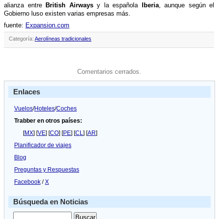
alianza entre
British Airways
y la española
Iberia
, aunque según el
Gobierno luso existen varias empresas más.
fuente:
Expansion.com
Categoría:
Aerolíneas tradicionales
Comentarios cerrados.
Enlaces
Vuelos
/
Hoteles
/
Coches
Trabber en otros países:
[
MX
] [
VE
] [
CO
] [
PE
] [
CL
] [
AR
]
Planificador de viajes
Blog
Preguntas y Respuestas
Facebook
/
X
Búsqueda en Noticias