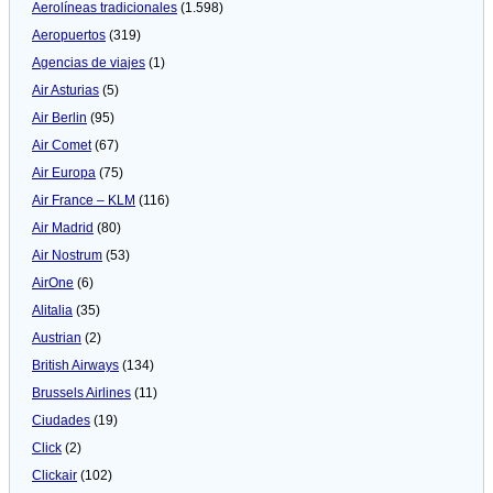
Aerolíneas tradicionales
(1.598)
Aeropuertos
(319)
Agencias de viajes
(1)
Air Asturias
(5)
Air Berlin
(95)
Air Comet
(67)
Air Europa
(75)
Air France – KLM
(116)
Air Madrid
(80)
Air Nostrum
(53)
AirOne
(6)
Alitalia
(35)
Austrian
(2)
British Airways
(134)
Brussels Airlines
(11)
Ciudades
(19)
Click
(2)
Clickair
(102)