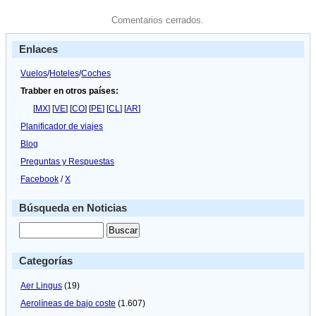
Comentarios cerrados.
Enlaces
Vuelos
/
Hoteles
/
Coches
Trabber en otros países:
[
MX
] [
VE
] [
CO
] [
PE
] [
CL
] [
AR
]
Planificador de viajes
Blog
Preguntas y Respuestas
Facebook
/
X
Búsqueda en Noticias
Categorías
Aer Lingus
(19)
Aerolíneas de bajo coste
(1.607)