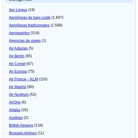
Aer Lingus
(19)
Aerolíneas de bajo coste
(1.607)
Aerolíneas tradicionales
(1.598)
Aeropuertos
(319)
Agencias de viajes
(1)
Air Asturias
(5)
Air Berlin
(95)
Air Comet
(67)
Air Europa
(75)
Air France – KLM
(116)
Air Madrid
(80)
Air Nostrum
(53)
AirOne
(6)
Alitalia
(35)
Austrian
(2)
British Airways
(134)
Brussels Airlines
(11)