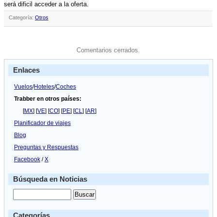
será dificil acceder a la oferta.
Categoría:
Otros
Comentarios cerrados.
Enlaces
Vuelos
/
Hoteles
/
Coches
Trabber en otros países:
[
MX
] [
VE
] [
CO
] [
PE
] [
CL
] [
AR
]
Planificador de viajes
Blog
Preguntas y Respuestas
Facebook
/
X
Búsqueda en Noticias
Categorías