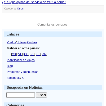
¿Y tú que opinas del servicio de Wi-fi a bordo?
Categoría:
Otros
Comentarios cerrados.
Enlaces
Vuelos
/
Hoteles
/
Coches
Trabber en otros países:
[
MX
] [
VE
] [
CO
] [
PE
] [
CL
] [
AR
]
Planificador de viajes
Blog
Preguntas y Respuestas
Facebook
/
X
Búsqueda en Noticias
Categorías