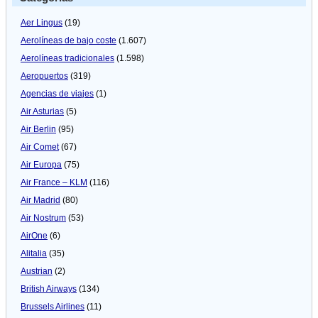
Aer Lingus
(19)
Aerolíneas de bajo coste
(1.607)
Aerolíneas tradicionales
(1.598)
Aeropuertos
(319)
Agencias de viajes
(1)
Air Asturias
(5)
Air Berlin
(95)
Air Comet
(67)
Air Europa
(75)
Air France – KLM
(116)
Air Madrid
(80)
Air Nostrum
(53)
AirOne
(6)
Alitalia
(35)
Austrian
(2)
British Airways
(134)
Brussels Airlines
(11)