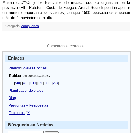
Marina dâ€™Or y los festivales de música que se organizan en la
provincia (FIB, Rototom, Costa de Fuego o Arenal Sound) podrí­an aportar
un número importante de viajeros, aunque 1500 operaciones suponen
más de 4 movimientos al dí­a.
Categoría:
Aeropuertos
Comentarios cerrados.
Enlaces
Vuelos
/
Hoteles
/
Coches
Trabber en otros países:
[
MX
] [
VE
] [
CO
] [
PE
] [
CL
] [
AR
]
Planificador de viajes
Blog
Preguntas y Respuestas
Facebook
/
X
Búsqueda en Noticias