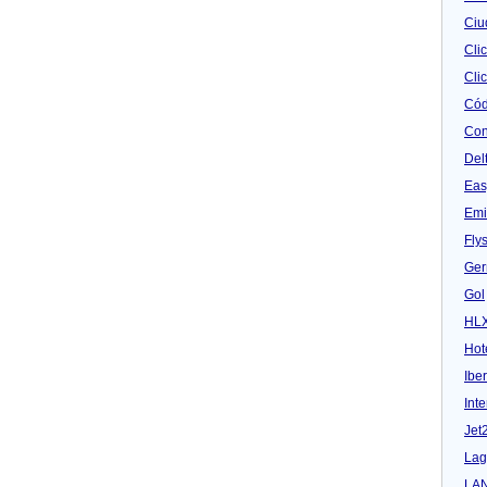
Ciu
Cli
Clic
Cód
Con
Del
Eas
Emi
Fly
Ger
Gol
HL
Hot
Iber
Inte
Jet
Lag
LA