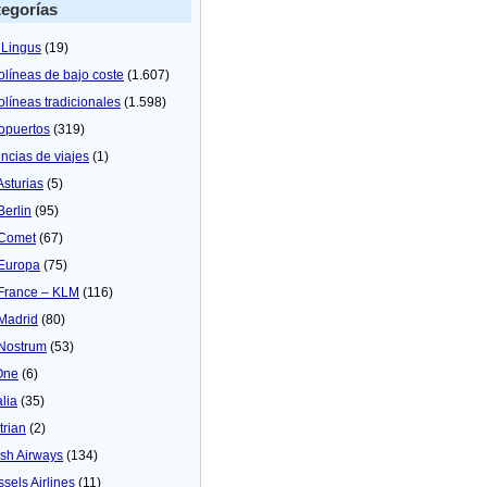
egorías
 Lingus
(19)
olíneas de bajo coste
(1.607)
olíneas tradicionales
(1.598)
opuertos
(319)
ncias de viajes
(1)
Asturias
(5)
Berlin
(95)
 Comet
(67)
 Europa
(75)
 France – KLM
(116)
 Madrid
(80)
 Nostrum
(53)
One
(6)
alia
(35)
trian
(2)
tish Airways
(134)
ssels Airlines
(11)