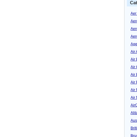
Cat
Aer
Aer
Aer
Aer
Age
Air 
Air 
Air
Air
Air
Air
Air
Air
Alit
Aus
Bri
Bru