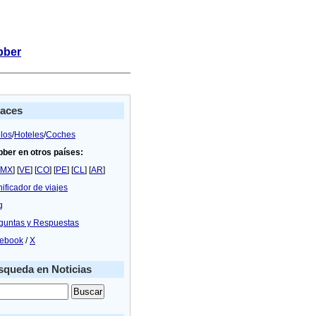
bber
laces
los
/
Hoteles
/
Coches
bber en otros países:
MX
] [
VE
] [
CO
] [
PE
] [
CL
] [
AR
]
nificador de viajes
g
guntas y Respuestas
ebook
/
X
queda en Noticias