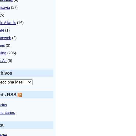
nsavia
(17)
(5)
in Atlantic
(16)
are
(1)
areweb
(2)
aris
(3)
ling
(206)
z Air
(6)
chivos
eds RSS
icias
entarios
ta
eder