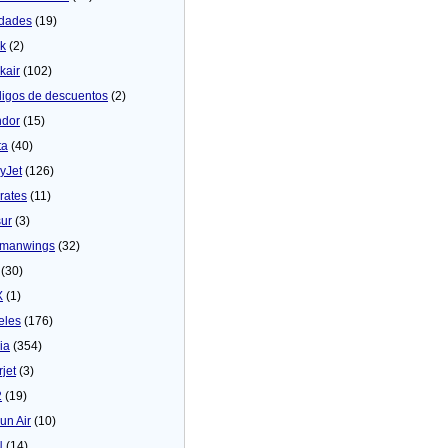
dades
(19)
ck
(2)
kair
(102)
igos de descuentos
(2)
dor
(15)
ta
(40)
yJet
(126)
rates
(11)
sur
(3)
manwings
(32)
(30)
X
(1)
eles
(176)
ia
(354)
rjet
(3)
2
(19)
un Air
(10)
N
(14)