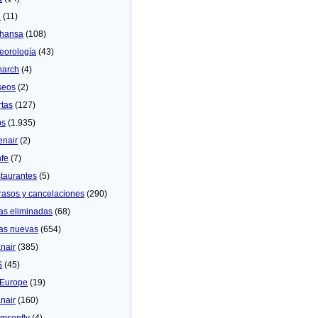
U
(11)
thansa
(108)
eorologí­a
(43)
arch
(4)
seos
(2)
rtas
(127)
os
(1.935)
enair
(2)
fe
(7)
taurantes
(5)
rasos y cancelaciones
(290)
as eliminadas
(68)
as nuevas
(654)
nair
(385)
S
(45)
Europe
(19)
nair
(160)
msonfly
(4)