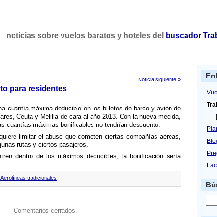
noticias sobre vuelos baratos y hoteles del
buscador Tra
En
Noticia siguiente »
nto para residentes
Vue
Tra
na cuantí­a máxima deducible en los billetes de barco y avión de
eares, Ceuta y Melilla de cara al año 2013. Con la nueva medida,
[
 las cuantí­as máximas bonificables no tendrí­an descuento.
Pla
uiere limitar el abuso que cometen ciertas compañí­as aéreas,
Blo
gunas rutas y ciertos pasajeros.
Pre
tren dentro de los máximos decucibles, la bonificación serí­a
Fac
,
Aerolíneas tradicionales
Bús
Comentarios cerrados.