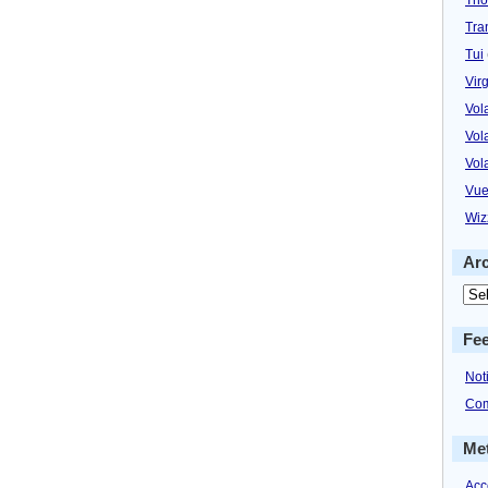
Tra
Tui
Virg
Vol
Vol
Vol
Vue
Wiz
Ar
Fe
Not
Com
Me
Acc