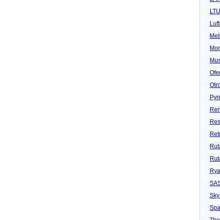
LT
Luf
Met
Mon
Mu
Ofe
Otr
Pyr
Ren
Res
Ret
Rut
Rut
Rya
SA
Sky
Spa
Tho