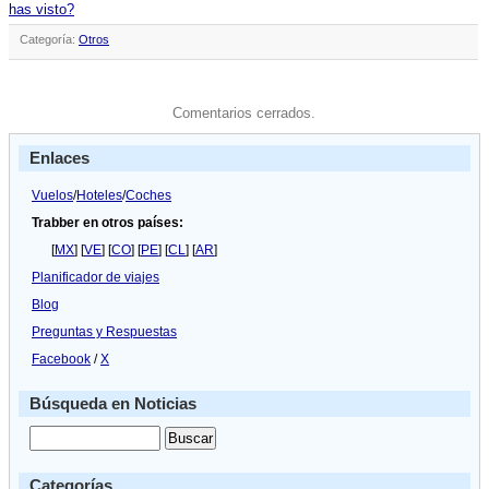
has visto?
Categoría:
Otros
Comentarios cerrados.
Enlaces
Vuelos
/
Hoteles
/
Coches
Trabber en otros países:
[
MX
] [
VE
] [
CO
] [
PE
] [
CL
] [
AR
]
Planificador de viajes
Blog
Preguntas y Respuestas
Facebook
/
X
Búsqueda en Noticias
Categorías