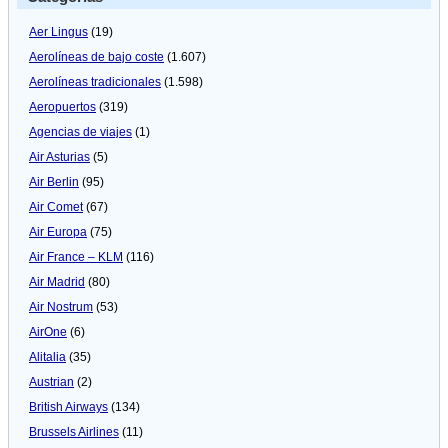
Aer Lingus
(19)
Aerolíneas de bajo coste
(1.607)
Aerolíneas tradicionales
(1.598)
Aeropuertos
(319)
Agencias de viajes
(1)
Air Asturias
(5)
Air Berlin
(95)
Air Comet
(67)
Air Europa
(75)
Air France – KLM
(116)
Air Madrid
(80)
Air Nostrum
(53)
AirOne
(6)
Alitalia
(35)
Austrian
(2)
British Airways
(134)
Brussels Airlines
(11)