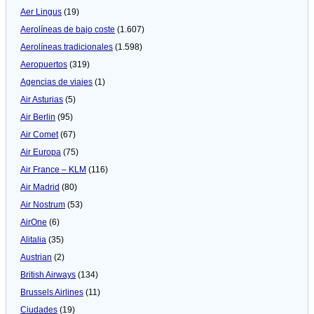
Aer Lingus
(19)
Aerolíneas de bajo coste
(1.607)
Aerolíneas tradicionales
(1.598)
Aeropuertos
(319)
Agencias de viajes
(1)
Air Asturias
(5)
Air Berlin
(95)
Air Comet
(67)
Air Europa
(75)
Air France – KLM
(116)
Air Madrid
(80)
Air Nostrum
(53)
AirOne
(6)
Alitalia
(35)
Austrian
(2)
British Airways
(134)
Brussels Airlines
(11)
Ciudades
(19)