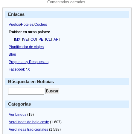
Comentarios cerrados.
Enlaces
Vuelos
/
Hoteles
/
Coches
Trabber en otros países:
[
MX
] [
VE
] [
CO
] [
PE
] [
CL
] [
AR
]
Planificador de viajes
Blog
Preguntas y Respuestas
Facebook
/
X
Búsqueda en Noticias
Categorías
Aer Lingus
(19)
Aerolíneas de bajo coste
(1.607)
Aerolíneas tradicionales
(1.598)