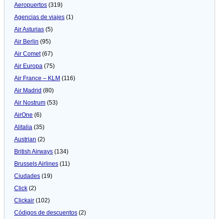
Aeropuertos
(319)
Agencias de viajes
(1)
Air Asturias
(5)
Air Berlin
(95)
Air Comet
(67)
Air Europa
(75)
Air France – KLM
(116)
Air Madrid
(80)
Air Nostrum
(53)
AirOne
(6)
Alitalia
(35)
Austrian
(2)
British Airways
(134)
Brussels Airlines
(11)
Ciudades
(19)
Click
(2)
Clickair
(102)
Códigos de descuentos
(2)