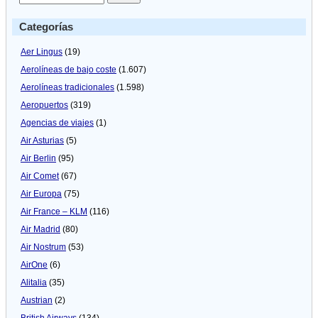
Categorías
Aer Lingus
(19)
Aerolíneas de bajo coste
(1.607)
Aerolíneas tradicionales
(1.598)
Aeropuertos
(319)
Agencias de viajes
(1)
Air Asturias
(5)
Air Berlin
(95)
Air Comet
(67)
Air Europa
(75)
Air France – KLM
(116)
Air Madrid
(80)
Air Nostrum
(53)
AirOne
(6)
Alitalia
(35)
Austrian
(2)
British Airways
(134)