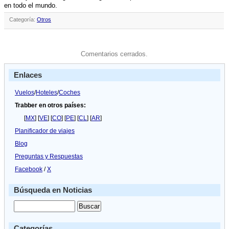
en todo el mundo.
Categoría:
Otros
Comentarios cerrados.
Enlaces
Vuelos
/
Hoteles
/
Coches
Trabber en otros países:
[
MX
] [
VE
] [
CO
] [
PE
] [
CL
] [
AR
]
Planificador de viajes
Blog
Preguntas y Respuestas
Facebook
/
X
Búsqueda en Noticias
Categorías