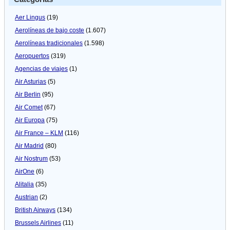
Aer Lingus
(19)
Aerolíneas de bajo coste
(1.607)
Aerolíneas tradicionales
(1.598)
Aeropuertos
(319)
Agencias de viajes
(1)
Air Asturias
(5)
Air Berlin
(95)
Air Comet
(67)
Air Europa
(75)
Air France – KLM
(116)
Air Madrid
(80)
Air Nostrum
(53)
AirOne
(6)
Alitalia
(35)
Austrian
(2)
British Airways
(134)
Brussels Airlines
(11)