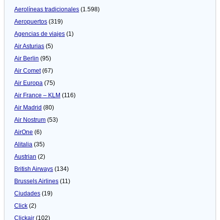
Aerolíneas tradicionales
(1.598)
Aeropuertos
(319)
Agencias de viajes
(1)
Air Asturias
(5)
Air Berlin
(95)
Air Comet
(67)
Air Europa
(75)
Air France – KLM
(116)
Air Madrid
(80)
Air Nostrum
(53)
AirOne
(6)
Alitalia
(35)
Austrian
(2)
British Airways
(134)
Brussels Airlines
(11)
Ciudades
(19)
Click
(2)
Clickair
(102)