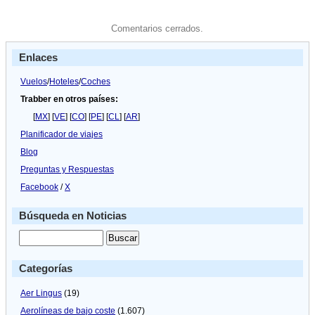
Comentarios cerrados.
Enlaces
Vuelos
/
Hoteles
/
Coches
Trabber en otros países:
[
MX
] [
VE
] [
CO
] [
PE
] [
CL
] [
AR
]
Planificador de viajes
Blog
Preguntas y Respuestas
Facebook
/
X
Búsqueda en Noticias
Categorías
Aer Lingus
(19)
Aerolíneas de bajo coste
(1.607)