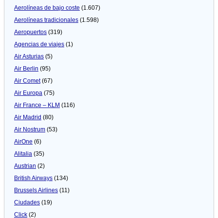
Aerolíneas de bajo coste
(1.607)
Aerolíneas tradicionales
(1.598)
Aeropuertos
(319)
Agencias de viajes
(1)
Air Asturias
(5)
Air Berlin
(95)
Air Comet
(67)
Air Europa
(75)
Air France – KLM
(116)
Air Madrid
(80)
Air Nostrum
(53)
AirOne
(6)
Alitalia
(35)
Austrian
(2)
British Airways
(134)
Brussels Airlines
(11)
Ciudades
(19)
Click
(2)