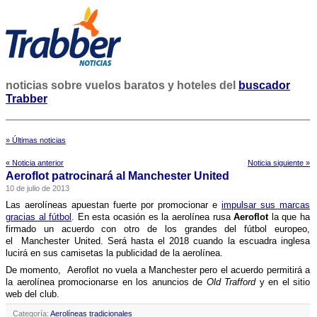
noticias sobre vuelos baratos y hoteles del
buscador
Trabber
» Últimas noticias
« Noticia anterior
Noticia siguiente »
Aeroflot patrocinará al Manchester United
10 de julio de 2013
Las aerolí­neas apuestan fuerte por promocionar e
impulsar sus marcas
gracias al fútbol
. En esta ocasión es la aerolí­nea rusa
Aeroflot
la que ha
firmado un acuerdo con otro de los grandes del fútbol europeo,
el Manchester United. Será hasta el 2018 cuando la escuadra inglesa
lucirá en sus camisetas la publicidad de la aerolí­nea.
De momento, Aeroflot no vuela a Manchester pero el acuerdo permitirá a
la aerolí­nea promocionarse en los anuncios de
Old Trafford
y en el sitio
web del club.
Categoría:
Aerolíneas tradicionales