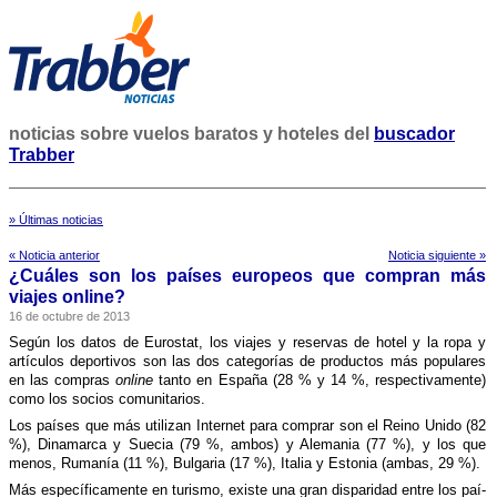
noticias sobre vuelos baratos y hoteles del
buscador
Trabber
» Últimas noticias
« Noticia anterior
Noticia siguiente »
¿Cuáles son los paí­ses europeos que compran más
viajes online?
16 de octubre de 2013
Según los datos de Eurostat, los viajes y reservas de hotel y la ropa y
artí­culos deportivos son las dos categorí­as de productos más populares
en las compras
online
tanto en España (28 % y 14 %, respectivamente)
como los socios comunitarios.
Los paí­ses que más utilizan Internet para comprar son el Reino Unido (82
%), Dinamarca y Suecia (79 %, ambos) y Alemania (77 %), y los que
menos, Rumaní­a (11 %), Bulgaria (17 %), Italia y Estonia (ambas, 29 %).
Más especí­ficamente en turismo, existe una gran disparidad entre los paí­