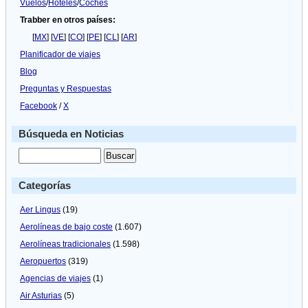
Vuelos
/
Hoteles
/
Coches
Trabber en otros países:
[
MX
] [
VE
] [
CO
] [
PE
] [
CL
] [
AR
]
Planificador de viajes
Blog
Preguntas y Respuestas
Facebook
/
X
Búsqueda en Noticias
Categorías
Aer Lingus
(19)
Aerolíneas de bajo coste
(1.607)
Aerolíneas tradicionales
(1.598)
Aeropuertos
(319)
Agencias de viajes
(1)
Air Asturias
(5)