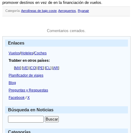
promover destinos en vez de en la financiación de vuelos.
Categoría:
Aerolíneas de bajo coste
,
Aeropuertos
,
Ryanair
Comentarios cerrados.
Enlaces
Vuelos
/
Hoteles
/
Coches
Trabber en otros países:
[
MX
] [
VE
] [
CO
] [
PE
] [
CL
] [
AR
]
Planificador de viajes
Blog
Preguntas y Respuestas
Facebook
/
X
Búsqueda en Noticias
Categorías