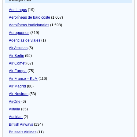
Aer Lingus
(19)
Aerolíneas de bajo coste
(1.607)
Aerolíneas tradicionales
(1.598)
Aeropuertos
(319)
Agencias de viajes
(1)
Air Asturias
(5)
Air Berlin
(95)
Air Comet
(67)
Air Europa
(75)
Air France – KLM
(116)
Air Madrid
(80)
Air Nostrum
(53)
AirOne
(6)
Alitalia
(35)
Austrian
(2)
British Airways
(134)
Brussels Airlines
(11)