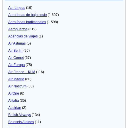
Aer Lingus
(19)
Aerolíneas de bajo coste
(1.607)
Aerolíneas tradicionales
(1.598)
Aeropuertos
(319)
Agencias de viajes
(1)
Air Asturias
(5)
Air Berlin
(95)
Air Comet
(67)
Air Europa
(75)
Air France – KLM
(116)
Air Madrid
(80)
Air Nostrum
(53)
AirOne
(6)
Alitalia
(35)
Austrian
(2)
British Airways
(134)
Brussels Airlines
(11)