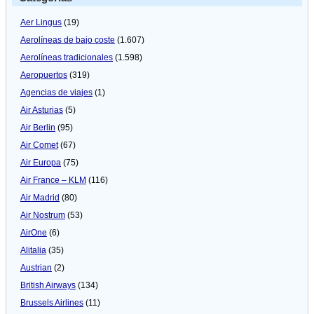
Aer Lingus
(19)
Aerolíneas de bajo coste
(1.607)
Aerolíneas tradicionales
(1.598)
Aeropuertos
(319)
Agencias de viajes
(1)
Air Asturias
(5)
Air Berlin
(95)
Air Comet
(67)
Air Europa
(75)
Air France – KLM
(116)
Air Madrid
(80)
Air Nostrum
(53)
AirOne
(6)
Alitalia
(35)
Austrian
(2)
British Airways
(134)
Brussels Airlines
(11)