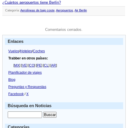
¿Cuántos aeropuertos tiene Berlí­n?
Categoría:
Aerolíneas de bajo coste
,
Aeropuertos
,
Air Berlin
Comentarios cerrados.
Enlaces
Vuelos
/
Hoteles
/
Coches
Trabber en otros países:
[
MX
] [
VE
] [
CO
] [
PE
] [
CL
] [
AR
]
Planificador de viajes
Blog
Preguntas y Respuestas
Facebook
/
X
Búsqueda en Noticias
Categorías