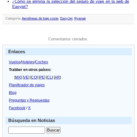
¿Cómo se elimina la selección del seguro de viaje en la web de
Easyjet?
Categoría:
Aerolíneas de bajo coste
,
EasyJet
,
Ryanair
Comentarios cerrados.
Enlaces
Vuelos
/
Hoteles
/
Coches
Trabber en otros países:
[
MX
] [
VE
] [
CO
] [
PE
] [
CL
] [
AR
]
Planificador de viajes
Blog
Preguntas y Respuestas
Facebook
/
X
Búsqueda en Noticias