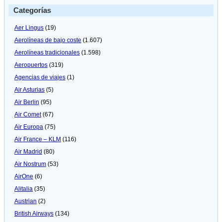
Categorías
Aer Lingus
(19)
Aerolíneas de bajo coste
(1.607)
Aerolíneas tradicionales
(1.598)
Aeropuertos
(319)
Agencias de viajes
(1)
Air Asturias
(5)
Air Berlin
(95)
Air Comet
(67)
Air Europa
(75)
Air France – KLM
(116)
Air Madrid
(80)
Air Nostrum
(53)
AirOne
(6)
Alitalia
(35)
Austrian
(2)
British Airways
(134)