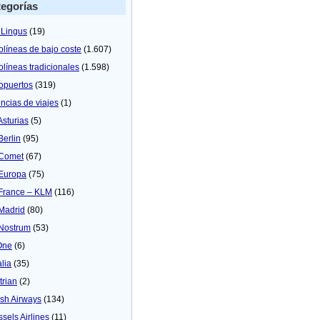
egorías
 Lingus
(19)
olíneas de bajo coste
(1.607)
olíneas tradicionales
(1.598)
opuertos
(319)
ncias de viajes
(1)
Asturias
(5)
Berlin
(95)
 Comet
(67)
 Europa
(75)
 France – KLM
(116)
 Madrid
(80)
 Nostrum
(53)
One
(6)
alia
(35)
trian
(2)
tish Airways
(134)
ssels Airlines
(11)