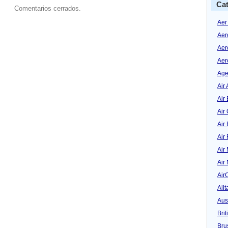
Cat
Comentarios cerrados.
Aer
Aer
Aer
Aer
Age
Air 
Air 
Air
Air
Air
Air
Air
Air
Alit
Aus
Bri
Bru