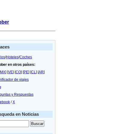
bber
laces
los
/
Hoteles
/
Coches
bber en otros países:
MX
] [
VE
] [
CO
] [
PE
] [
CL
] [
AR
]
nificador de viajes
g
guntas y Respuestas
ebook
/
X
queda en Noticias