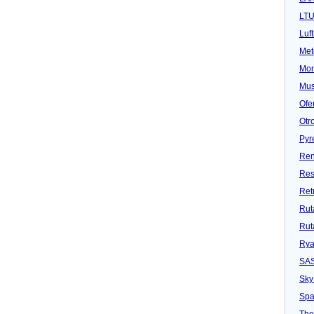
LT
Luf
Met
Mon
Mu
Ofe
Otr
Pyr
Ren
Res
Ret
Rut
Rut
Rya
SA
Sky
Spa
Tho