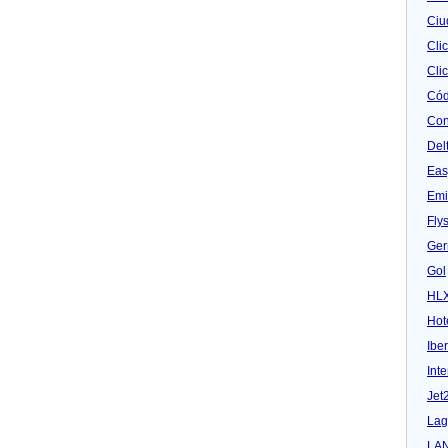
Ciu
Cli
Clic
Cód
Con
Del
Eas
Emi
Fly
Ger
Gol
HL
Hot
Iber
Inte
Jet
Lag
LA