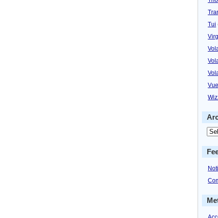
Tra
Tui
Virg
Vol
Vol
Vol
Vue
Wiz
Ar
Fe
Not
Com
Me
Acc