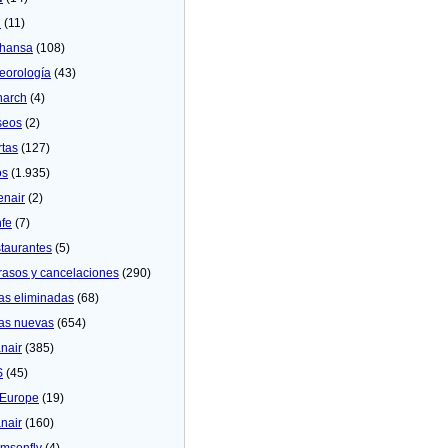
U
(11)
thansa
(108)
eorologí­a
(43)
arch
(4)
seos
(2)
rtas
(127)
os
(1.935)
enair
(2)
fe
(7)
taurantes
(5)
rasos y cancelaciones
(290)
as eliminadas
(68)
as nuevas
(654)
nair
(385)
S
(45)
Europe
(19)
nair
(160)
msonfly
(4)