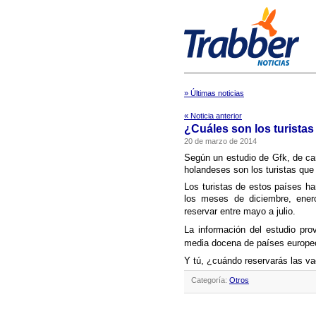
» Últimas noticias
« Noticia anterior
¿Cuáles son los turista
20 de marzo de 2014
Según un estudio de Gfk, de car
holandeses son los turistas qu
Los turistas de estos paí­ses h
los meses de diciembre, enero 
reservar entre
mayo a julio.
La información del estudio pro
media docena de paí­ses europe
Y tú, ¿cuándo reservarás las v
Categoría:
Otros