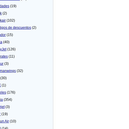
dades
(19)
ck
(2)
kair
(102)
igos de descuentos
(2)
dor
(15)
ta
(40)
yJet
(126)
rates
(11)
sur
(3)
manwings
(32)
(30)
X
(1)
eles
(176)
ia
(354)
rjet
(3)
2
(19)
un Air
(10)
N
(14)