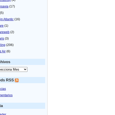
nsavia
(17)
(5)
in Atlantic
(16)
are
(1)
areweb
(2)
aris
(3)
ling
(206)
z Air
(6)
chivos
eds RSS
icias
entarios
ta
eder