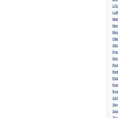
LT
Luf
Met
Mon
Mu
Ofe
Otr
Pyr
Ren
Res
Ret
Rut
Rut
Rya
SA
Sky
Spa
Tho