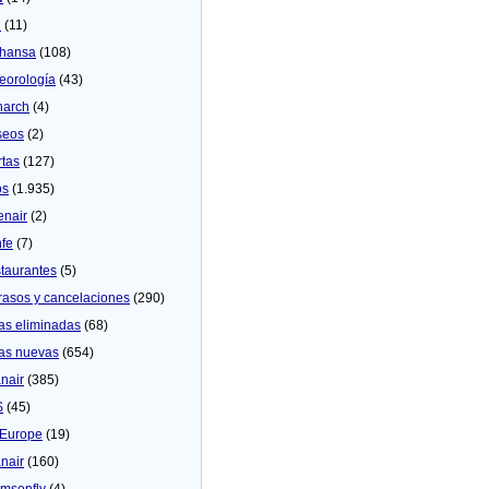
U
(11)
thansa
(108)
eorologí­a
(43)
arch
(4)
seos
(2)
rtas
(127)
os
(1.935)
enair
(2)
fe
(7)
taurantes
(5)
rasos y cancelaciones
(290)
as eliminadas
(68)
as nuevas
(654)
nair
(385)
S
(45)
Europe
(19)
nair
(160)
msonfly
(4)