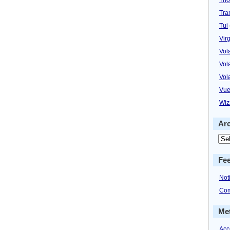
Tra
Tui
Virg
Vol
Vol
Vol
Vue
Wiz
Ar
Fe
Not
Com
Me
Acc