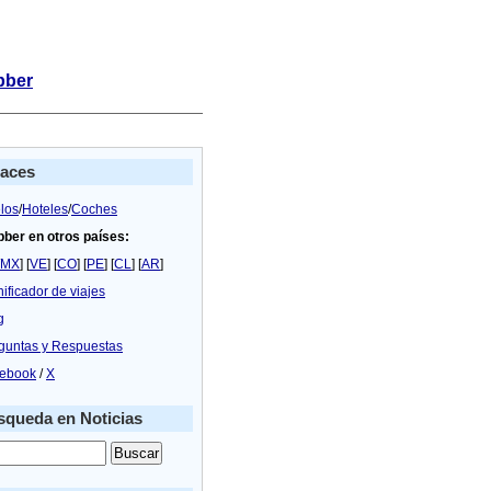
bber
laces
los
/
Hoteles
/
Coches
bber en otros países:
MX
] [
VE
] [
CO
] [
PE
] [
CL
] [
AR
]
nificador de viajes
g
guntas y Respuestas
ebook
/
X
queda en Noticias