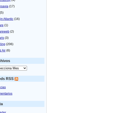
nsavia
(17)
(5)
in Atlantic
(16)
are
(1)
areweb
(2)
aris
(3)
ling
(206)
z Air
(6)
chivos
eds RSS
icias
entarios
ta
eder