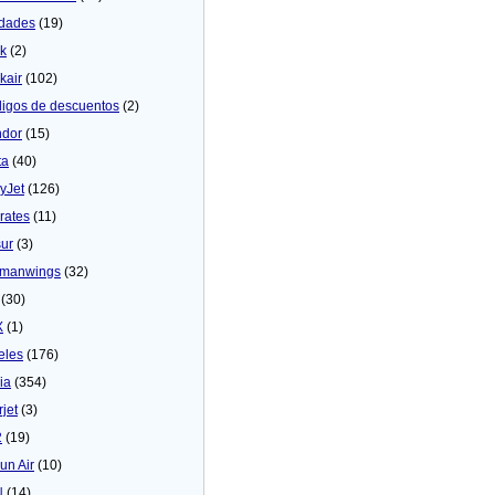
dades
(19)
ck
(2)
kair
(102)
igos de descuentos
(2)
dor
(15)
ta
(40)
yJet
(126)
rates
(11)
sur
(3)
manwings
(32)
(30)
X
(1)
eles
(176)
ia
(354)
rjet
(3)
2
(19)
un Air
(10)
N
(14)