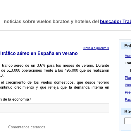
noticias sobre vuelos baratos y hoteles del
buscador Tra
En
Noticia siguiente »
 tráfico aéreo en España en verano
Vue
Tra
l tráfico aéreo de un 3,6% para los meses de verano. Durante
 de 513.000 operaciones frente a las 496.000 que se realizaron
[
13.
Pla
s el crecimiento de los vuelos domésticos, que desde febrero
Blo
ntinuo crecimiento y que refleja que la demanda interna en
Pre
ón de la economí­a?
Fac
Bús
Comentarios cerrados.