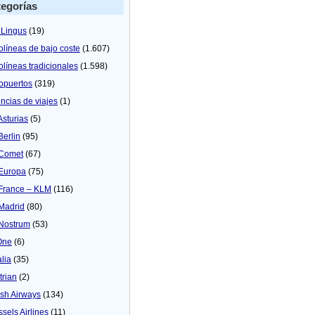
egorías
 Lingus
(19)
olíneas de bajo coste
(1.607)
olíneas tradicionales
(1.598)
opuertos
(319)
ncias de viajes
(1)
Asturias
(5)
Berlin
(95)
 Comet
(67)
 Europa
(75)
 France – KLM
(116)
 Madrid
(80)
 Nostrum
(53)
One
(6)
alia
(35)
trian
(2)
tish Airways
(134)
ssels Airlines
(11)