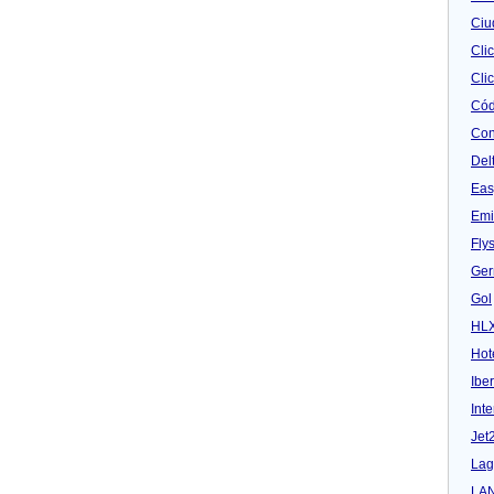
Ciu
Cli
Clic
Cód
Con
Del
Eas
Emi
Fly
Ger
Gol
HL
Hot
Iber
Inte
Jet
Lag
LA