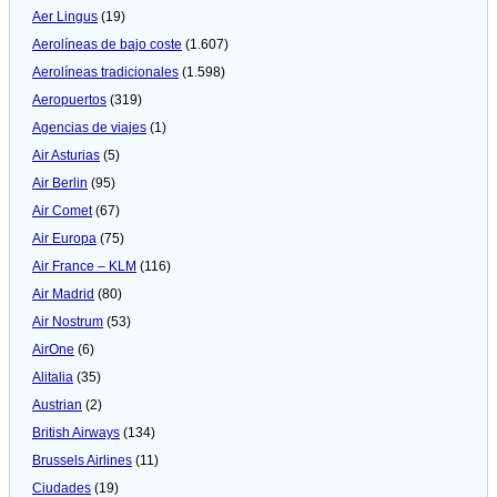
Aer Lingus
(19)
Aerolíneas de bajo coste
(1.607)
Aerolíneas tradicionales
(1.598)
Aeropuertos
(319)
Agencias de viajes
(1)
Air Asturias
(5)
Air Berlin
(95)
Air Comet
(67)
Air Europa
(75)
Air France – KLM
(116)
Air Madrid
(80)
Air Nostrum
(53)
AirOne
(6)
Alitalia
(35)
Austrian
(2)
British Airways
(134)
Brussels Airlines
(11)
Ciudades
(19)