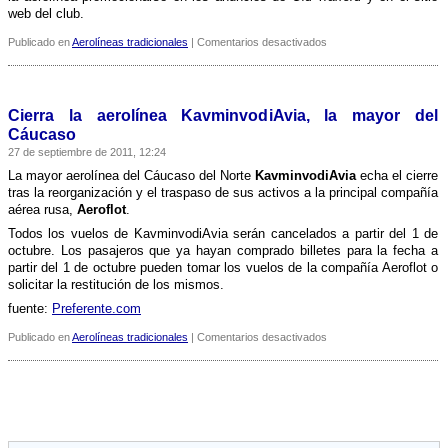
web del club.
en
Publicado en
Aerolíneas tradicionales
|
Comentarios desactivados
Aeroflot
patrocinará
al
Manchester
Cierra la aerolí­nea KavminvodiAvia, la mayor del
United
Cáucaso
27 de septiembre de 2011, 12:24
La mayor aerolí­nea del Cáucaso del Norte
KavminvodiAvia
echa el cierre
tras la reorganización y el traspaso de sus activos a la principal compañí­a
aérea rusa,
Aeroflot
.
Todos los vuelos de KavminvodiAvia serán cancelados a partir del 1 de
octubre. Los pasajeros que ya hayan comprado billetes para la fecha a
partir del 1 de octubre pueden tomar los vuelos de la compañí­a Aeroflot o
solicitar la restitución de los mismos.
fuente:
Preferente.com
en
Publicado en
Aerolíneas tradicionales
|
Comentarios desactivados
Cierra
la
aerolí­
nea
KavminvodiAvia,
la