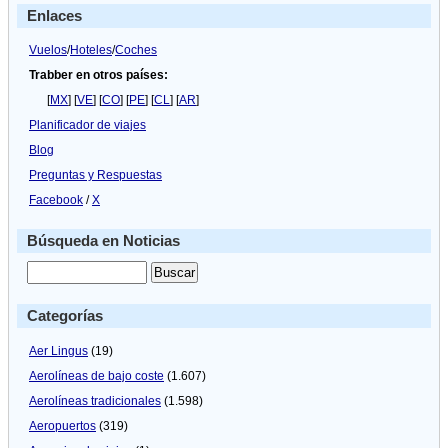
mayor
Enlaces
del
Cáucaso
Vuelos
/
Hoteles
/
Coches
Trabber en otros países:
[
MX
] [
VE
] [
CO
] [
PE
] [
CL
] [
AR
]
Planificador de viajes
Blog
Preguntas y Respuestas
Facebook
/
X
Búsqueda en Noticias
Categorías
Aer Lingus
(19)
Aerolíneas de bajo coste
(1.607)
Aerolíneas tradicionales
(1.598)
Aeropuertos
(319)