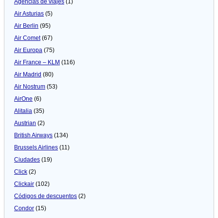
Agencias de viajes
(1)
Air Asturias
(5)
Air Berlin
(95)
Air Comet
(67)
Air Europa
(75)
Air France – KLM
(116)
Air Madrid
(80)
Air Nostrum
(53)
AirOne
(6)
Alitalia
(35)
Austrian
(2)
British Airways
(134)
Brussels Airlines
(11)
Ciudades
(19)
Click
(2)
Clickair
(102)
Códigos de descuentos
(2)
Condor
(15)