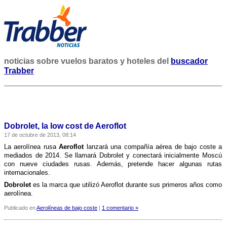
noticias sobre vuelos baratos y hoteles del
buscador
Trabber
Dobrolet, la low cost de Aeroflot
17 de octubre de 2013, 08:14
La aerolí­nea rusa
Aeroflot
lanzará una compañí­a aérea de bajo coste a
mediados de 2014. Se llamará Dobrolet y conectará inicialmente Moscú
con nueve ciudades rusas. Además, pretende hacer algunas rutas
internacionales.
Dobrolet
es la marca que utilizó Aeroflot durante sus primeros años como
aerolí­nea.
Publicado en
Aerolíneas de bajo coste
|
1 comentario »