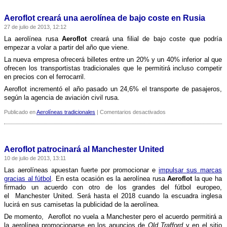
Aeroflot creará una aerolí­nea de bajo coste en Rusia
27 de julio de 2013, 12:12
La aerolí­nea rusa
Aeroflot
creará una filial de bajo coste que podrí­a
empezar a volar a partir del año que viene.
La nueva empresa ofrecerá billetes entre un 20% y un 40% inferior al que
ofrecen los transportistas tradicionales que le permitirá incluso competir
en precios con el ferrocarril.
Aeroflot incrementó el año pasado un 24,6% el transporte de pasajeros,
según la agencia de aviación civil rusa.
en
Publicado en
Aerolíneas tradicionales
|
Comentarios desactivados
Aeroflot
creará
una
aerolí­
Aeroflot patrocinará al Manchester United
nea
10 de julio de 2013, 13:11
de
bajo
Las aerolí­neas apuestan fuerte por promocionar e
impulsar sus marcas
coste
gracias al fútbol
. En esta ocasión es la aerolí­nea rusa
Aeroflot
la que ha
en
firmado un acuerdo con otro de los grandes del fútbol europeo,
Rusia
el Manchester United. Será hasta el 2018 cuando la escuadra inglesa
lucirá en sus camisetas la publicidad de la aerolí­nea.
De momento, Aeroflot no vuela a Manchester pero el acuerdo permitirá a
la aerolí­nea promocionarse en los anuncios de
Old Trafford
y en el sitio