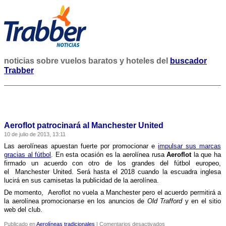
noticias sobre vuelos baratos y hoteles del
buscador
Trabber
Aeroflot patrocinará al Manchester United
10 de julio de 2013, 13:11
Las aerolí­neas apuestan fuerte por promocionar e
impulsar sus marcas
gracias al fútbol
. En esta ocasión es la aerolí­nea rusa
Aeroflot
la que ha
firmado un acuerdo con otro de los grandes del fútbol europeo,
el Manchester United. Será hasta el 2018 cuando la escuadra inglesa
lucirá en sus camisetas la publicidad de la aerolí­nea.
De momento, Aeroflot no vuela a Manchester pero el acuerdo permitirá a
la aerolí­nea promocionarse en los anuncios de
Old Trafford
y en el sitio
web del club.
en
Publicado en
Aerolíneas tradicionales
|
Comentarios desactivados