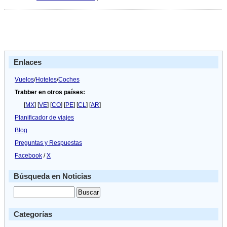
Aeroflot
patrocinará
al
Manchester
United
Enlaces
Vuelos
/
Hoteles
/
Coches
Trabber en otros países:
[
MX
] [
VE
] [
CO
] [
PE
] [
CL
] [
AR
]
Planificador de viajes
Blog
Preguntas y Respuestas
Facebook
/
X
Búsqueda en Noticias
Categorías