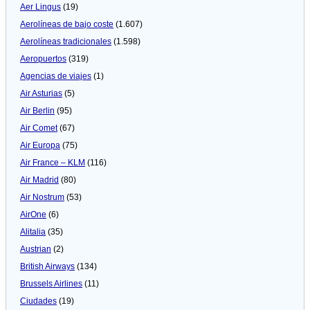
Aer Lingus
(19)
Aerolíneas de bajo coste
(1.607)
Aerolíneas tradicionales
(1.598)
Aeropuertos
(319)
Agencias de viajes
(1)
Air Asturias
(5)
Air Berlin
(95)
Air Comet
(67)
Air Europa
(75)
Air France – KLM
(116)
Air Madrid
(80)
Air Nostrum
(53)
AirOne
(6)
Alitalia
(35)
Austrian
(2)
British Airways
(134)
Brussels Airlines
(11)
Ciudades
(19)