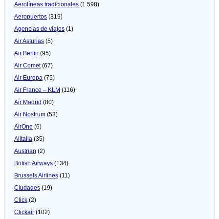
Aerolíneas tradicionales
(1.598)
Aeropuertos
(319)
Agencias de viajes
(1)
Air Asturias
(5)
Air Berlin
(95)
Air Comet
(67)
Air Europa
(75)
Air France – KLM
(116)
Air Madrid
(80)
Air Nostrum
(53)
AirOne
(6)
Alitalia
(35)
Austrian
(2)
British Airways
(134)
Brussels Airlines
(11)
Ciudades
(19)
Click
(2)
Clickair
(102)