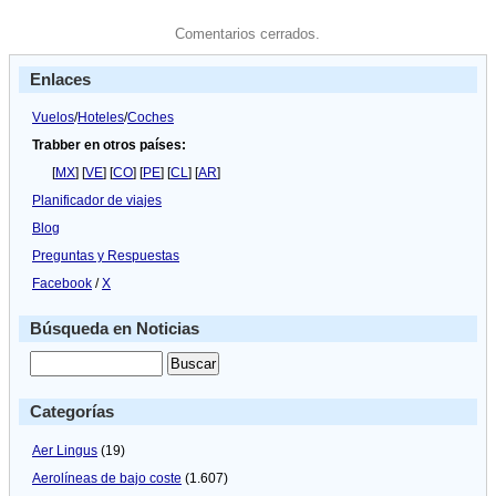
Comentarios cerrados.
Enlaces
Vuelos
/
Hoteles
/
Coches
Trabber en otros países:
[
MX
] [
VE
] [
CO
] [
PE
] [
CL
] [
AR
]
Planificador de viajes
Blog
Preguntas y Respuestas
Facebook
/
X
Búsqueda en Noticias
Categorías
Aer Lingus
(19)
Aerolíneas de bajo coste
(1.607)