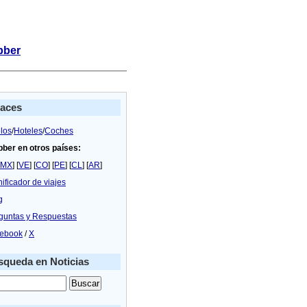
bber
laces
los
/
Hoteles
/
Coches
bber en otros países:
MX
] [
VE
] [
CO
] [
PE
] [
CL
] [
AR
]
nificador de viajes
g
guntas y Respuestas
ebook
/
X
queda en Noticias