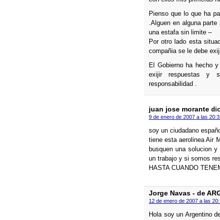
Pienso que lo que ha p
.Alguen en alguna parte
una estafa sin limite –
Por otro lado esta situ
compañia se le debe exiji
El Gobierno ha hecho y 
exijir respuestas y 
responsabilidad .
juan jose morante
dic
9 de enero de 2007 a las 20:3
soy un ciudadano español 
tiene esta aerolinea Air 
busquen una solucion y
un trabajo y si somos re
HASTA CUANDO TENE
Jorge Navas - de A
12 de enero de 2007 a las 20
Hola soy un Argentino d