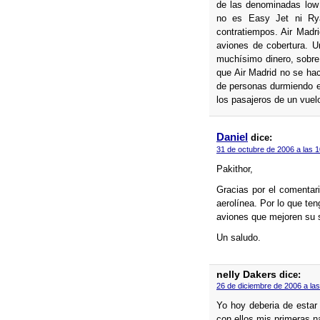
de las denominadas low 
no es Easy Jet ni Ryan
contratiempos. Air Madr
aviones de cobertura. 
muchí­simo dinero, sobre
que Air Madrid no se ha
de personas durmiendo en
los pasajeros de un vuel
Daniel
dice:
31 de octubre de 2006 a las 1
Pakithor,
Gracias por el comentari
aerolí­nea. Por lo que te
aviones que mejoren su s
Un saludo.
nelly Dakers
dice:
26 de diciembre de 2006 a las
Yo hoy deberia de estar
con ellos mis primeras 