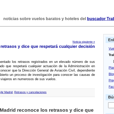
noticias sobre vuelos baratos y hoteles del
buscador Tra
En
Noticia siguiente »
retrasos y dice que respetará cualquier decisión
Vue
Tra
[
mentado los retrasos registrados en un elevado número de sus
do que respetará cualquier actuación de la Administración en
Pla
 conocer que la Dirección General de Aviación Civil, dependiente
Blo
abierto un proceso de investigación para conocer las causas de
s viajeros en numerosos de sus vuelos.
Pre
Fac
,
Air Madrid
,
Retrasos y cancelaciones
Bús
 Madrid reconoce los retrasos y dice que