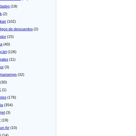
dades
(19)
ck
(2)
kair
(102)
igos de descuentos
(2)
dor
(15)
ta
(40)
yJet
(126)
rates
(11)
sur
(3)
manwings
(32)
(30)
X
(1)
eles
(176)
ia
(354)
rjet
(3)
2
(19)
un Air
(10)
N
(14)