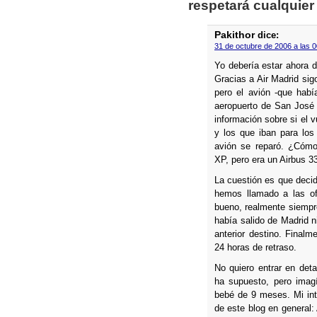
respetará cualquier
Pakithor
dice:
31 de octubre de 2006 a las 0
Yo deberí­a estar ahora 
Gracias a Air Madrid sigo
pero el avión -que habí
aeropuerto de San José y
información sobre si el 
y los que iban para los
avión se reparó. ¿Cómo
XP, pero era un Airbus 3
La cuestión es que decid
hemos llamado a las ofi
bueno, realmente siempre
habí­a salido de Madrid n
anterior destino. Final
24 horas de retraso.
No quiero entrar en deta
ha supuesto, pero imag
bebé de 9 meses. Mi inte
de este blog en general: 