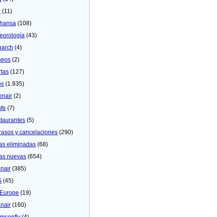
U
(11)
thansa
(108)
eorologí­a
(43)
arch
(4)
seos
(2)
rtas
(127)
os
(1.935)
enair
(2)
fe
(7)
taurantes
(5)
rasos y cancelaciones
(290)
as eliminadas
(68)
as nuevas
(654)
nair
(385)
S
(45)
Europe
(19)
nair
(160)
msonfly
(4)