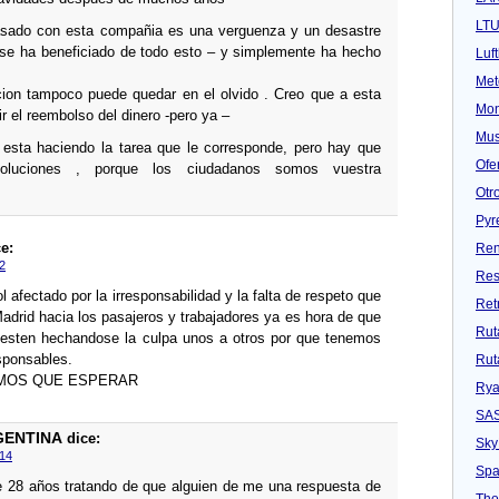
LT
asado con esta compañia es una verguenza y un desastre
 se ha beneficiado de todo esto – y simplemente ha hecho
Luf
Met
acion tampoco puede quedar en el olvido . Creo que a esta
Mon
r el reembolso del dinero -pero ya –
Mu
esta haciendo la tarea que le corresponde, pero hay que
Ofe
soluciones , porque los ciudadanos somos vuestra
Otr
Pyr
e:
Ren
2
Res
afectado por la irresponsabilidad y la falta de respeto que
Ret
Madrid hacia los pasajeros y trabajadores ya es hora de que
Rut
 esten hechandose la culpa unos a otros por que tenemos
sponsables.
Rut
MOS QUE ESPERAR
Rya
SA
RGENTINA
dice:
Sky
:14
Spa
e 28 años tratando de que alguien de me una respuesta de
Tho