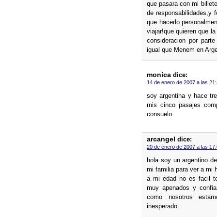
que pasara con mi billete
de responsabilidades,y 
que hacerlo personalmen
viajar!que quieren que l
consideracion por part
igual que Menem en Arg
monica
dice:
14 de enero de 2007 a las 21
soy argentina y hace tr
mis cinco pasajes comp
consuelo
arcangel
dice:
20 de enero de 2007 a las 17
hola soy un argentino d
mi familia para ver a mi
a mi edad no es facil t
muy apenados y confiam
como nosotros estam
inesperado.