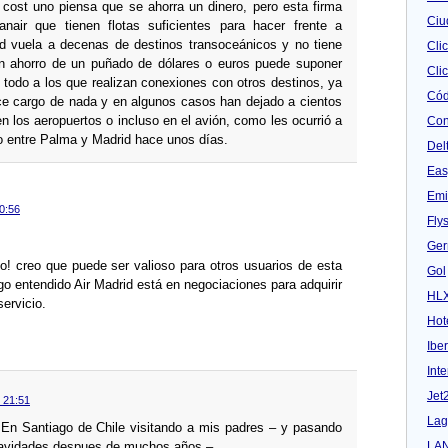
cost uno piensa que se ahorra un dinero, pero esta firma
Ciu
air que tienen flotas suficientes para hacer frente a
id vuela a decenas de destinos transoceánicos y no tiene
Cli
Un ahorro de un puñado de dólares o euros puede suponer
Clic
 todo a los que realizan conexiones con otros destinos, ya
Cód
ce cargo de nada y en algunos casos han dejado a cientos
 los aeropuertos o incluso en el avión, como les ocurrió a
Con
o entre Palma y Madrid hace unos dí­as.
Del
Eas
Emi
0:56
Fly
Ger
o! creo que puede ser valioso para otros usuarios de esta
Gol
ngo entendido Air Madrid está en negociaciones para adquirir
HL
ervicio.
Hot
Iber
Inte
Jet
 21:51
Lag
 En Santiago de Chile visitando a mis padres – y pasando
LA
navidades despues de muchos años –