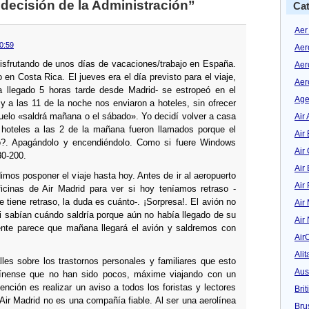
 decisión de la Administración”
Cat
Aer
0:59
Aer
disfrutando de unos dí­as de vacaciones/trabajo en España.
Aer
 en Costa Rica. El jueves era el dí­a previsto para el viaje,
Aer
­a llegado 5 horas tarde desde Madrid- se estropeó en el
Age
 a las 11 de la noche nos enviaron a hoteles, sin ofrecer
vuelo «saldrá mañana o el sábado». Yo decidí­ volver a casa
Air 
 hoteles a las 2 de la mañana fueron llamados porque el
Air 
?. Apagándolo y encendiéndolo. Como si fuere Windows
Air
30-200.
Air
imos posponer el viaje hasta hoy. Antes de ir al aeropuerto
Air
cinas de Air Madrid para ver si hoy tení­amos retraso -
 tiene retraso, la duda es cuánto-. ¡Sorpresa!. El avión no
Air
i sabí­an cuándo saldrí­a porque aún no habí­a llegado de su
Air
mente parece que mañana llegará el avión y saldremos con
Air
Alit
lles sobre los trastornos personales y familiares que esto
Aus
í­nense que no han sido pocos, máxime viajando con un
nción es realizar un aviso a todos los foristas y lectores
Bri
Air Madrid no es una compañí­a fiable. Al ser una aerolí­nea
Bru