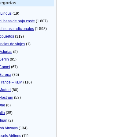
egorías
 Lingus
(19)
olíneas de bajo coste
(1.607)
olíneas tradicionales
(1.598)
opuertos
(319)
ncias de viajes
(1)
Asturias
(5)
Berlin
(95)
 Comet
(67)
 Europa
(75)
 France – KLM
(116)
 Madrid
(80)
 Nostrum
(53)
One
(6)
alia
(35)
trian
(2)
tish Airways
(134)
ssels Airlines
(11)