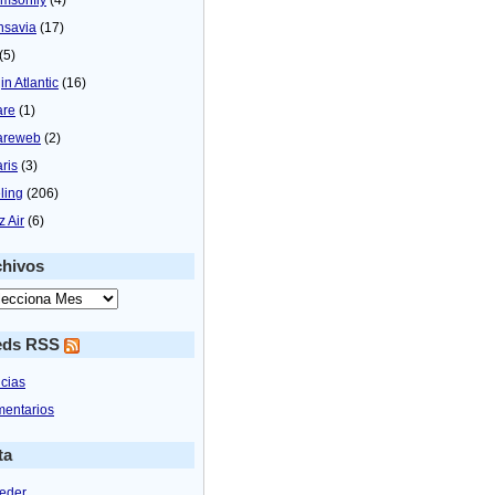
nsavia
(17)
(5)
in Atlantic
(16)
are
(1)
areweb
(2)
aris
(3)
ling
(206)
z Air
(6)
chivos
eds RSS
icias
entarios
ta
eder