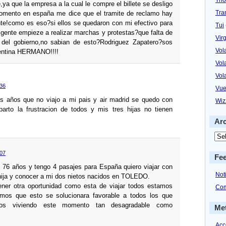
,ya que la empresa a la cual le compre el billete se desligo
Tra
fomento en españa me dice que el tramite de reclamo hay
te!como es eso?si ellos se quedaron con mi efectivo para
Tui
a gente empieze a realizar marchas y protestas?que falta de
Virg
e del gobierno,no sabian de esto?Rodriguez Zapatero?sos
Vol
entina HERMANO!!!!
Vol
Vol
:36
Vue
es años que no viajo a mi pais y air madrid se quedo con
Wiz
arto la frustracion de todos y mis tres hijas no tienen
Ar
:07
Fe
e 76 años y tengo 4 pasajes para España quiero viajar con
Not
 hija y conocer a mi dos nietos nacidos en TOLEDO.
ener otra oportunidad como esta de viajar todos estamos
Com
os que esto se solucionara favorable a todos los que
os viviendo este momento tan desagradable como
Me
Acc