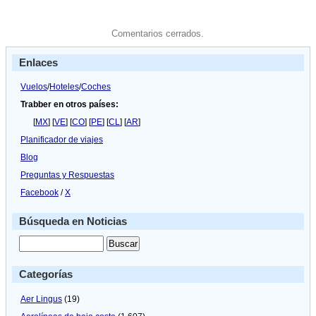
Comentarios cerrados.
Enlaces
Vuelos
/
Hoteles
/
Coches
Trabber en otros países:
[
MX
] [
VE
] [
CO
] [
PE
] [
CL
] [
AR
]
Planificador de viajes
Blog
Preguntas y Respuestas
Facebook
/
X
Búsqueda en Noticias
Categorías
Aer Lingus
(19)