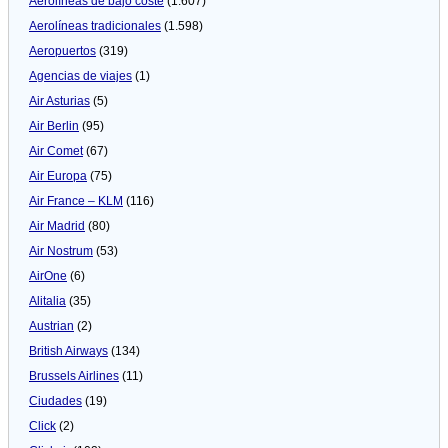
Aerolíneas de bajo coste
(1.607)
Aerolíneas tradicionales
(1.598)
Aeropuertos
(319)
Agencias de viajes
(1)
Air Asturias
(5)
Air Berlin
(95)
Air Comet
(67)
Air Europa
(75)
Air France – KLM
(116)
Air Madrid
(80)
Air Nostrum
(53)
AirOne
(6)
Alitalia
(35)
Austrian
(2)
British Airways
(134)
Brussels Airlines
(11)
Ciudades
(19)
Click
(2)