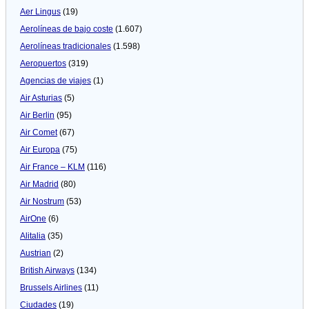
Aer Lingus
(19)
Aerolíneas de bajo coste
(1.607)
Aerolíneas tradicionales
(1.598)
Aeropuertos
(319)
Agencias de viajes
(1)
Air Asturias
(5)
Air Berlin
(95)
Air Comet
(67)
Air Europa
(75)
Air France – KLM
(116)
Air Madrid
(80)
Air Nostrum
(53)
AirOne
(6)
Alitalia
(35)
Austrian
(2)
British Airways
(134)
Brussels Airlines
(11)
Ciudades
(19)