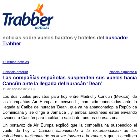
noticias sobre vuelos baratos y hoteles del
buscador
Trabber
» Últimas noticias
« Noticia anterior
Noticia siguiente »
Las compañí­as españolas suspenden sus vuelos hacia
Cancún ante la llegada del huracán ‘Dean’
19 de agosto de 2007
Los dos vuelos previstos para hoy entre Madrid y Cancún (México), de
las compañí­as Air Europa e Iberworld , han sido cancelados ante la
llegada al Caribe del huracán ‘Dean’, que ya ha abandonadop la República
Dominicana y se dirige a Jamaica , y ambas aerolí­neas están enviando
aviones a Cancún para facilitar la salida de turistas de esa zona.
Un portavoz de Air Europa explicó que la compañí­a ha suspendido el
vuelo de hoy a Cancún «
atendiendo a la recomendación de las
autoridades mejicanas de no llevar turistas a la zona
«, y que la aerolí­nea