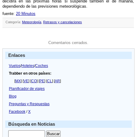
decidirá en las próximas horas si suspende también el de mañana,
dependiendo de las previsiones meteorológicas.
fuente:
20 Minutos
Categoría:
Meteorologí­a
,
Retrasos y cancelaciones
Comentarios cerrados.
Enlaces
Vuelos
/
Hoteles
/
Coches
Trabber en otros países:
[
MX
] [
VE
] [
CO
] [
PE
] [
CL
] [
AR
]
Planificador de viajes
Blog
Preguntas y Respuestas
Facebook
/
X
Búsqueda en Noticias