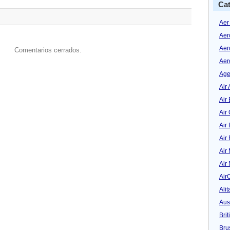
Cat
Aer
Aer
Aer
Comentarios cerrados.
Aer
Age
Air 
Air 
Air
Air
Air
Air
Air
Air
Alit
Aus
Bri
Bru