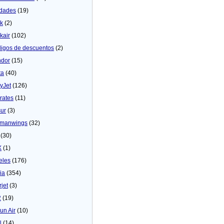
dades
(19)
ck
(2)
kair
(102)
igos de descuentos
(2)
dor
(15)
ta
(40)
yJet
(126)
rates
(11)
sur
(3)
manwings
(32)
(30)
X
(1)
eles
(176)
ia
(354)
rjet
(3)
2
(19)
un Air
(10)
N
(14)