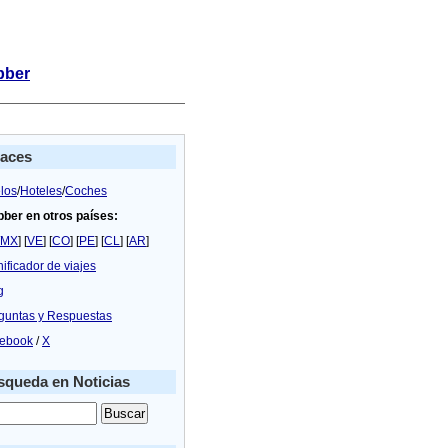
bber
laces
los
/
Hoteles
/
Coches
bber en otros países:
MX
] [
VE
] [
CO
] [
PE
] [
CL
] [
AR
]
nificador de viajes
g
guntas y Respuestas
ebook
/
X
queda en Noticias