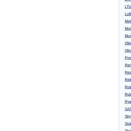
LT
Luf
Met
Mon
Mu
Ofe
Otr
Pyr
Ren
Res
Ret
Rut
Rut
Rya
SA
Sky
Spa
Tho