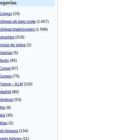
egorías
 Lingus
(19)
olíneas de bajo coste
(1.607)
olíneas tradicionales
(1.598)
opuertos
(319)
ncias de viajes
(1)
Asturias
(5)
Berlin
(95)
 Comet
(67)
 Europa
(75)
 France – KLM
(116)
 Madrid
(80)
 Nostrum
(53)
One
(6)
alia
(35)
trian
(2)
tish Airways
(134)
ssels Airlines
(11)