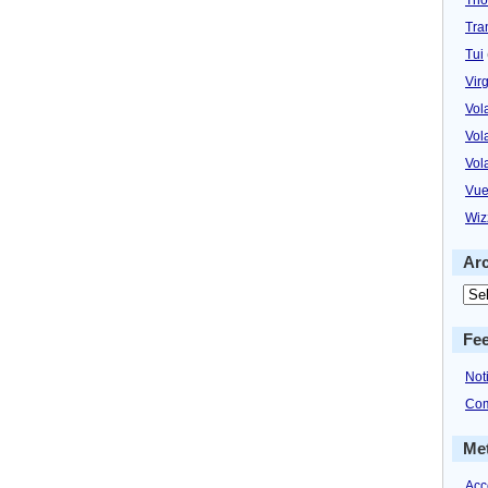
Tra
Tui
Virg
Vol
Vol
Vol
Vue
Wiz
Ar
Fe
Not
Com
Me
Acc