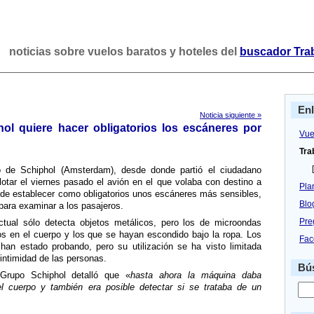
noticias sobre vuelos baratos y hoteles del
buscador Tra
En
Noticia siguiente »
ol quiere hacer obligatorios los escáneres por
Vue
Tra
[
o de Schiphol (Amsterdam), desde donde partió el ciudadano
lotar el viernes pasado el avión en el que volaba con destino a
Pla
n de establecer como obligatorios unos escáneres más sensibles,
Blo
para examinar a los pasajeros.
Pre
tual sólo detecta objetos metálicos, pero los de microondas
os en el cuerpo y los que se hayan escondido bajo la ropa. Los
Fac
an estado probando, pero su utilización se ha visto limitada
 intimidad de las personas.
Bús
 Grupo Schiphol detalló que «
hasta ahora la máquina daba
el cuerpo y también era posible detectar si se trataba de un