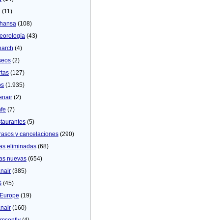
U
(11)
thansa
(108)
eorologí­a
(43)
arch
(4)
seos
(2)
rtas
(127)
os
(1.935)
enair
(2)
fe
(7)
taurantes
(5)
rasos y cancelaciones
(290)
as eliminadas
(68)
as nuevas
(654)
nair
(385)
S
(45)
Europe
(19)
nair
(160)
msonfly
(4)