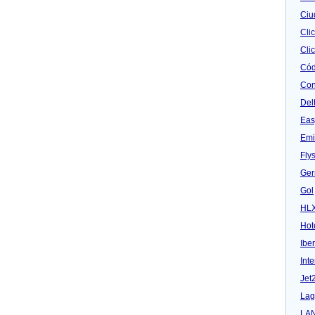
Ciu
Cli
Clic
Cód
Con
Del
Eas
Emi
Fly
Ger
Gol
HL
Hot
Iber
Inte
Jet
Lag
LA