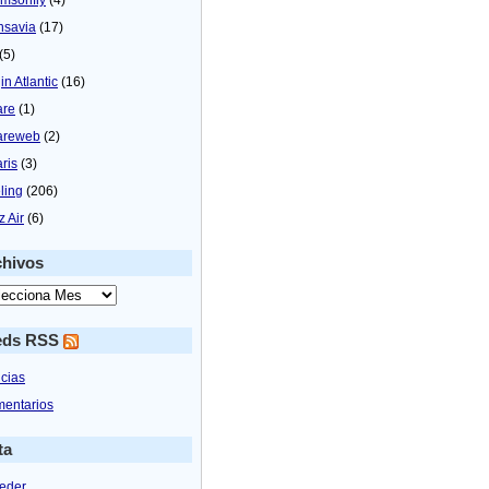
nsavia
(17)
(5)
in Atlantic
(16)
are
(1)
areweb
(2)
aris
(3)
ling
(206)
z Air
(6)
chivos
eds RSS
icias
entarios
ta
eder