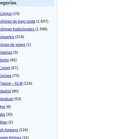
egorías
 Lingus
(19)
olíneas de bajo coste
(1.607)
olíneas tradicionales
(1.598)
opuertos
(319)
ncias de viajes
(1)
Asturias
(5)
Berlin
(95)
 Comet
(67)
 Europa
(75)
 France – KLM
(116)
 Madrid
(80)
 Nostrum
(53)
One
(6)
alia
(35)
trian
(2)
tish Airways
(134)
ssels Airlines
(11)