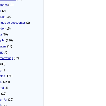
dades
(19)
ck
(2)
kair
(102)
igos de descuentos
(2)
dor
(15)
ta
(40)
yJet
(126)
rates
(11)
sur
(3)
manwings
(32)
(30)
X
(1)
eles
(176)
ia
(354)
rjet
(3)
2
(19)
un Air
(10)
N
(14)