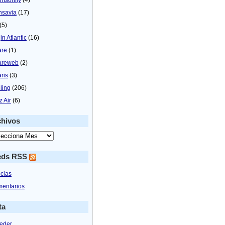
nsavia
(17)
(5)
in Atlantic
(16)
are
(1)
areweb
(2)
aris
(3)
ling
(206)
z Air
(6)
chivos
eds RSS
icias
entarios
ta
eder