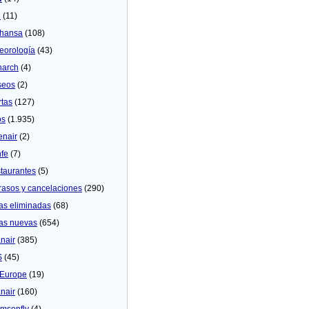
U
(11)
thansa
(108)
eorologí­a
(43)
arch
(4)
seos
(2)
rtas
(127)
os
(1.935)
enair
(2)
fe
(7)
taurantes
(5)
rasos y cancelaciones
(290)
as eliminadas
(68)
as nuevas
(654)
nair
(385)
S
(45)
Europe
(19)
nair
(160)
msonfly
(4)