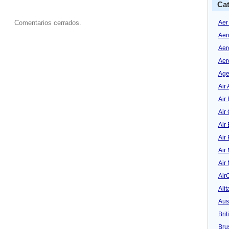
Cat
Aer
Comentarios cerrados.
Aer
Aer
Aer
Age
Air 
Air 
Air
Air
Air
Air
Air
Air
Alit
Aus
Bri
Bru