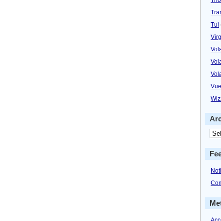
Tra
Tui
Virg
Vol
Vol
Vol
Vue
Wiz
Ar
Fe
Not
Com
Me
Acc