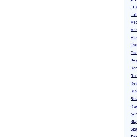
LT
Luf
Met
Mon
Mu
Ofe
Otr
Pyr
Ren
Res
Ret
Rut
Rut
Rya
SA
Sky
Spa
Tho