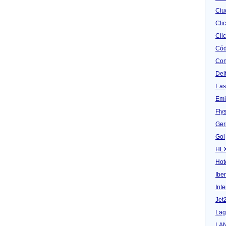
Ciu
Cli
Clic
Cód
Con
Del
Eas
Emi
Fly
Ger
Gol
HL
Hot
Iber
Inte
Jet
Lag
LA