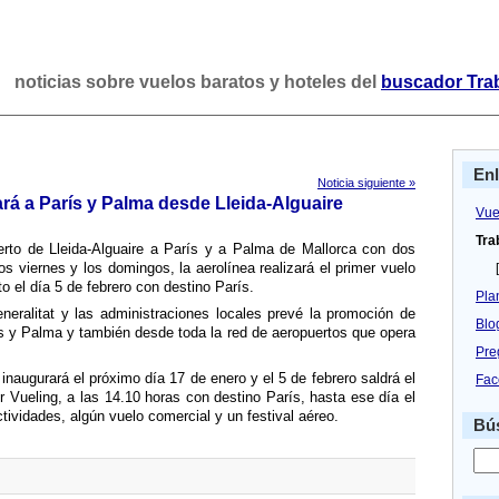
noticias sobre vuelos baratos y hoteles del
buscador Tra
En
Noticia siguiente »
ará a Parí­s y Palma desde Lleida-Alguaire
Vue
Tra
erto de Lleida-Alguaire a Parí­s y a Palma de Mallorca con dos
 viernes y los domingos, la aerolí­nea realizará el primer vuelo
[
 el dí­a 5 de febrero con destino Parí­s.
Pla
neralitat y las administraciones locales prevé la promoción de
Blo
s y Palma y también desde toda la red de aeropuertos que opera
Pre
inaugurará el próximo dí­a 17 de enero y el 5 de febrero saldrá el
Fac
r Vueling, a las 14.10 horas con destino Parí­s, hasta ese dí­a el
tividades, algún vuelo comercial y un festival aéreo.
Bús