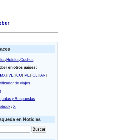
bber
laces
los
/
Hoteles
/
Coches
bber en otros países:
MX
] [
VE
] [
CO
] [
PE
] [
CL
] [
AR
]
nificador de viajes
g
guntas y Respuestas
ebook
/
X
queda en Noticias