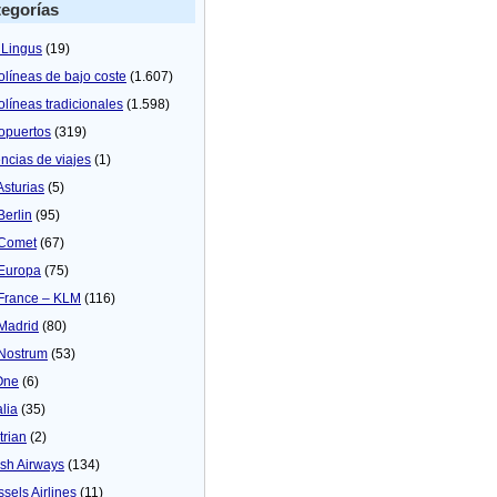
egorías
 Lingus
(19)
olíneas de bajo coste
(1.607)
olíneas tradicionales
(1.598)
opuertos
(319)
ncias de viajes
(1)
Asturias
(5)
Berlin
(95)
 Comet
(67)
 Europa
(75)
 France – KLM
(116)
 Madrid
(80)
 Nostrum
(53)
One
(6)
alia
(35)
trian
(2)
tish Airways
(134)
ssels Airlines
(11)