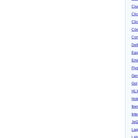
Ciu
Cli
Clic
Cód
Con
Del
Eas
Emi
Fly
Ger
Gol
HL
Hot
Iber
Inte
Jet
Lag
LA