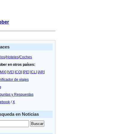
bber
laces
los
/
Hoteles
/
Coches
bber en otros países:
MX
] [
VE
] [
CO
] [
PE
] [
CL
] [
AR
]
nificador de viajes
g
guntas y Respuestas
ebook
/
X
queda en Noticias