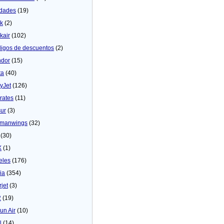
dades
(19)
ck
(2)
kair
(102)
igos de descuentos
(2)
dor
(15)
ta
(40)
yJet
(126)
rates
(11)
sur
(3)
manwings
(32)
(30)
X
(1)
eles
(176)
ia
(354)
rjet
(3)
2
(19)
un Air
(10)
N
(14)