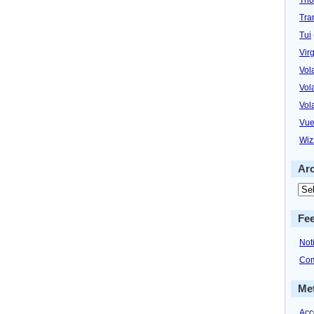
Tra
Tui
Virg
Vol
Vol
Vol
Vue
Wiz
Ar
Fe
Not
Com
Me
Acc