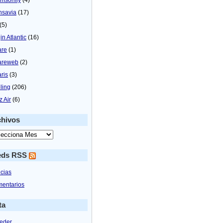
nsavia
(17)
(5)
in Atlantic
(16)
are
(1)
areweb
(2)
aris
(3)
ling
(206)
z Air
(6)
chivos
eds RSS
icias
entarios
ta
eder