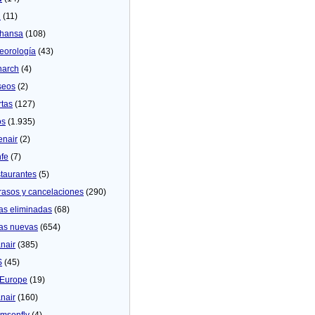
U
(11)
thansa
(108)
eorologí­a
(43)
arch
(4)
seos
(2)
rtas
(127)
os
(1.935)
enair
(2)
fe
(7)
taurantes
(5)
rasos y cancelaciones
(290)
as eliminadas
(68)
as nuevas
(654)
nair
(385)
S
(45)
Europe
(19)
nair
(160)
msonfly
(4)