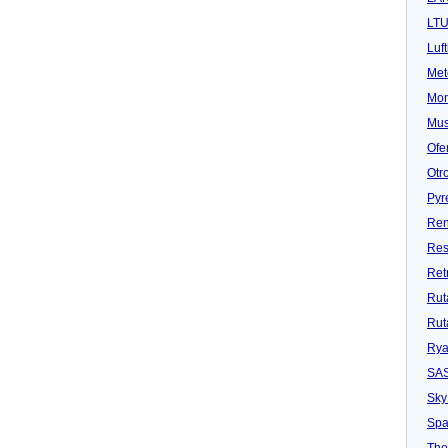
LT
Luf
Met
Mon
Mu
Ofe
Otr
Pyr
Ren
Res
Ret
Rut
Rut
Rya
SA
Sky
Spa
Tho