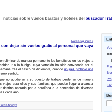
noticias sobre vuelos baratos y hoteles del
buscador Tra
En
Noticia siguiente »
con dejar sin vuelos gratis al personal que vaya
Vue
Tra
[
n eliminar de manera permanente los beneficios en los viajes a
decidan ir a la huelga, cuya votación ha sido convocada por el
Pla
a semana tras el fiasco de diciembre, cuando
un juez prohibió una
Blo
ismo sentido.
Pre
a que no acudieran a su puesto de trabajo perderí­an de manera
s viajes para ellos y sus familias, que pueden llegar a alcanzar
Fac
 destino operado por la aerolí­nea o la concesión de diversos
ness cada año.
Bús
British Airways