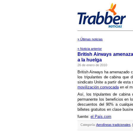
» Últimas noticias
« Noticia anterior
British Airways amenaza 
a la huelga
26 de enero de 2010
British Airways ha amenazado co
los tripulantes de cabina que 
sindicato Unite a partir de est
movilización convocada
en el m
Así­, los tripulantes de cabin
permanente los beneficios en lo
descuentos del 90% a cualquier
billetes gratuitos en clase busi
fuente:
el Paí­s.com
Categoría:
Aerolíneas tradicionales
,