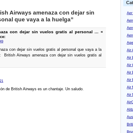
Cat
tish Airways amenaza con dejar sin
Aer
rsonal que vaya a la huelga”
Aer
Aer
naza con dejar sin vuelos gratis al personal … «
Aer
ce:
:49
Age
aza con dejar sin vuelos gratis al personal que vaya a la
Air 
 British Airways amenaza con dejar sin vuelos gratis al
Air 
Air
Air
Air
:21
Air
ión de British Airways es un chantaje. Un saludo.
Air
Air
Alit
Aus
Bri
Bru