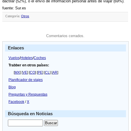
dactilar (52%), o el enví­o de información personal antes de viajar (69%).
fuente: Sur.es
Categoría:
Otros
Comentarios cerrados.
Enlaces
Vuelos
/
Hoteles
/
Coches
Trabber en otros países:
[
MX
] [
VE
] [
CO
] [
PE
] [
CL
] [
AR
]
Planificador de viajes
Blog
Preguntas y Respuestas
Facebook
/
X
Búsqueda en Noticias