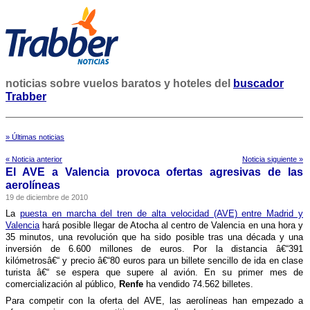
noticias sobre vuelos baratos y hoteles del
buscador
Trabber
» Últimas noticias
« Noticia anterior
Noticia siguiente »
El AVE a Valencia provoca ofertas agresivas de las
aerolí­neas
19 de diciembre de 2010
La
puesta en marcha del tren de alta velocidad (AVE) entre Madrid y
Valencia
hará posible llegar de Atocha al centro de Valencia en una hora y
35 minutos, una revolución que ha sido posible tras una década y una
inversión de 6.600 millones de euros. Por la distancia â€“391
kilómetrosâ€“ y precio â€“80 euros para un billete sencillo de ida en clase
turista â€“ se espera que supere al avión. En su primer mes de
comercialización al público,
Renfe
ha vendido 74.562 billetes.
Para competir con la oferta del AVE, las aerolí­neas han empezado a